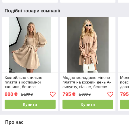
Подібні товари компанії
Коктейльне стильне
Модне молодіжне жіноче
Моло
плаття з костюмної
плаття на кожний день А-
повс
тканини, бежеве
силуету, вільне, бежеве
довг
880
795
795
₴
₴
1 100 ₴
1 000 ₴
Купити
Купити
Про нас