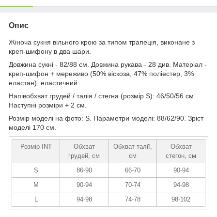
Опис
Жіноча сукня вільного крою за типом трапеція, виконане з
креп-шифону в два шари.
Довжина сукні - 82/88 см. Довжина рукава - 28 див. Матеріал -
креп-шифон + мереживо (50% віскоза, 47% поліестер, 3%
еластан), еластичний.
Напівобхват грудей / талія / стегна (розмір S): 46/50/56 см.
Наступні розміри + 2 см.
Розмір моделі на фото: S. Параметри моделі: 88/62/90. Зріст
моделі 170 см.
Розмір INT
Обхват
Обхват талії,
Обхват
грудей, см
см
стегон, см
S
86-90
66-70
90-94
M
90-94
70-74
94-98
L
94-98
74-78
98-102