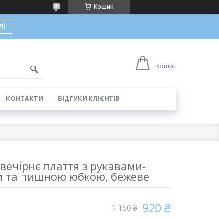
Кошик
лі
Кошик
КОНТАКТИ
ВІДГУКИ КЛІЄНТІВ
вечірнє плаття з рукавами-
и та пишною юбкою, бежеве
920 ₴
1 150 ₴