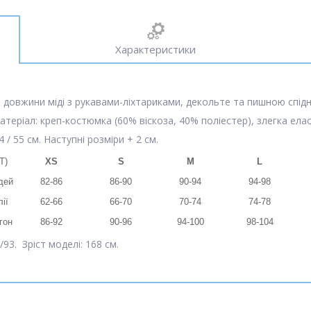
Характеристики
довжини міді з рукавами-ліхтариками, декольте та пишною спідн
атеріал: креп-костюмка (60% віскоза, 40% поліестер), злегка ела
4 / 55 см. Наступні розміри + 2 см.
T)
XS
S
M
L
дей
82-86
86-90
90-94
94-98
ії
62-66
66-70
70-74
74-78
гон
86-92
90-96
94-100
98-104
93. Зріст моделі: 168 см.