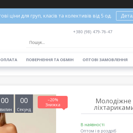
ові ціни для груп, класів та колективів від 5 од.
Дета
+380 (98) 479-76-47
 ОПЛАТА
ПОВЕРНЕННЯ ТА ОБМІН
ОПТОВІ ЗАМОВЛЕННЯ
0
0
0
0
Молодіжне 
–20%
ліхтарикам
вилин
Секунд
В наявності
Оптом і в роздріб