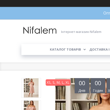
Опт
Інтернет-магазин Nifalem
КАТАЛОГ ТОВАРІВ
ДОСТАВКА І
0
0
0
0
XS, S, M, L, XL
Днів
Годин
Х