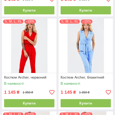
Купити
Купити
S, M, L, XL
–15%
S, M, L, XL
–15%
Костюм Archer, червоний
Костюм Archer, блакитний
В наявності
В наявності
1 145
1 145
₴
₴
1 350 ₴
1 350 ₴
Купити
Купити
S, M, L, XL
–15%
S, M, L, XL
–15%