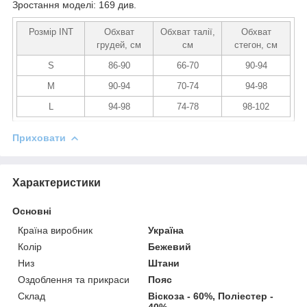
Зростання моделі: 169 див.
Розмір INT
Обхват
Обхват талії,
Обхват
грудей, см
см
стегон, см
S
86-90
66-70
90-94
M
90-94
70-74
94-98
L
94-98
74-78
98-102
Приховати
Характеристики
Основні
Країна виробник
Україна
Колір
Бежевий
Низ
Штани
Оздоблення та прикраси
Пояс
Склад
Віскоза - 60%, Поліестер -
40%