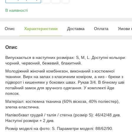
В наявності
Опис
Характеристики
Доставка
Оплата
Умови 
Опис
Випускається в наступних розмірах: S, M, L. Доступні кольори:
чорний, червоний, бежевий, блакитний.
Молодіжний жіночий комбінезон, виконаний з костюмної
тканини. Вирх на запах з класичним коміром, а низ - брюки з
підворот і кишенями у бокових швах. Рукав 3/4. В бічному шві
потайний замок для зручного одягання. У комплекті йде
поясок.
Матеріал: костюмна тканина (60% віскоза, 40% поліестер),
злегка еластична.
Напівобхват грудей / талія / стегна (розмір S): 46/42/48 див.
Наступні розміри + 2 див.
Розмір моделі на фото: S. Параметри моделі: 88/62/90.