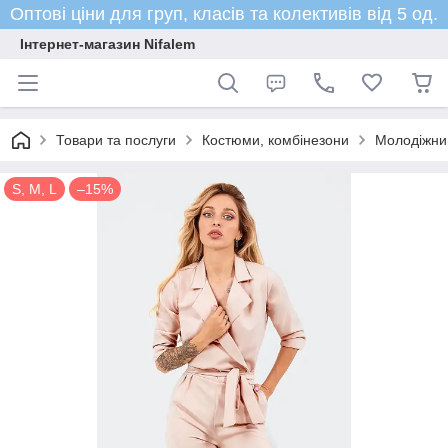
Оптові ціни для груп, класів та колективів від 5 од.
Інтернет-магазин Nifalem
Товари та послуги
Костюми, комбінезони
Молодіжний
S, M, L
–15%