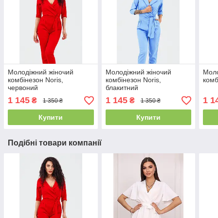
Молодіжний жіночий
Молодіжний жіночий
Моло
комбінезон Noris,
комбінезон Noris,
комб
червоний
блакитний
1 145
1 145
1 1
₴
₴
1 350 ₴
1 350 ₴
Купити
Купити
Подібні товари компанії