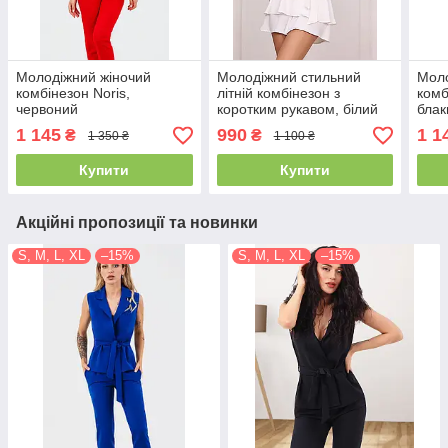
Молодіжний жіночий
Молодіжний стильний
Моло
комбінезон Noris,
літній комбінезон з
комб
червоний
коротким рукавом, білий
блак
1 145
990
1 1
₴
₴
1 350 ₴
1 100 ₴
Купити
Купити
Акційні пропозиції та новинки
S, M, L, XL
–15%
S, M, L, XL
–15%