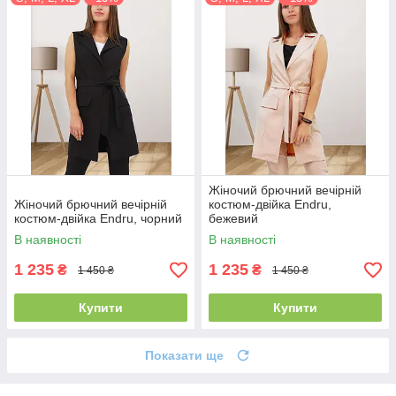
Жіночий брючний вечірній
Жіночий брючний вечірній
костюм-двійка Endru,
костюм-двійка Endru, чорний
бежевий
В наявності
В наявності
1 235
1 235
₴
₴
1 450 ₴
1 450 ₴
Купити
Купити
Показати ще