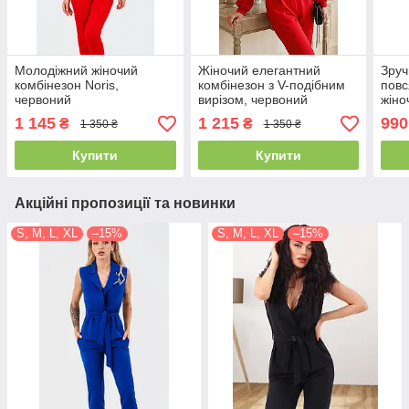
Молодіжний жіночий
Жіночий елегантний
Зруч
комбінезон Noris,
комбінезон з V-подібним
повс
червоний
вирізом, червоний
жіно
шорт
1 145
1 215
990
₴
₴
1 350 ₴
1 350 ₴
Купити
Купити
Акційні пропозиції та новинки
S, M, L, XL
–15%
S, M, L, XL
–15%