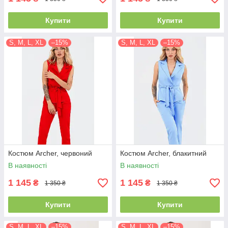
Купити
Купити
S, M, L, XL
–15%
S, M, L, XL
–15%
Костюм Archer, червоний
Костюм Archer, блакитний
В наявності
В наявності
1 145
1 145
₴
₴
1 350 ₴
1 350 ₴
Купити
Купити
S, M, L, XL
–15%
S, M, L, XL
–15%