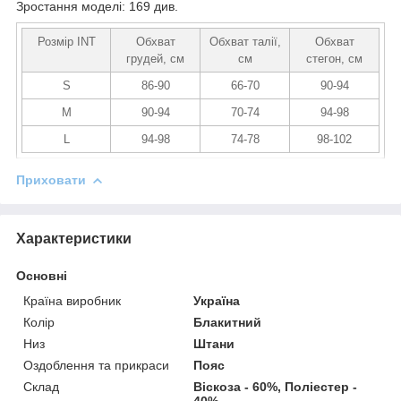
Зростання моделі: 169 див.
Розмір INT
Обхват
Обхват талії,
Обхват
грудей, см
см
стегон, см
S
86-90
66-70
90-94
M
90-94
70-74
94-98
L
94-98
74-78
98-102
Приховати
Характеристики
Основні
Країна виробник
Україна
Колір
Блакитний
Низ
Штани
Оздоблення та прикраси
Пояс
Склад
Віскоза - 60%, Поліестер -
40%