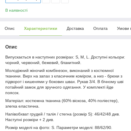
В наявності
Опис
Характеристики
Доставка
Оплата
Умови 
Опис
Випускається в наступних розмірах: S, M, L. Доступні кольори:
чорний, червоний, бежевий, блакитний.
Молодіжний жіночий комбінезон, виконаний з костюмної
тканини. Вирх на запах з класичним коміром, а низ - брюки з
підворот і кишенями у бокових швах. Рукав 3/4. В бічному шві
потайний замок для зручного одягання. У комплекті йде
поясок.
Матеріал: костюмна тканина (60% віскоза, 40% поліестер),
злегка еластична.
Напівобхват грудей / талія / стегна (розмір S): 46/42/48 див.
Наступні розміри + 2 див.
Розмір моделі на фото: S. Параметри моделі: 88/62/90.