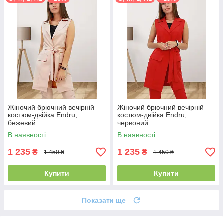
Жіночий брючний вечірній
Жіночий брючний вечірній
костюм-двійка Endru,
костюм-двійка Endru,
бежевий
червоний
В наявності
В наявності
1 235
1 235
₴
₴
1 450 ₴
1 450 ₴
Купити
Купити
Показати ще