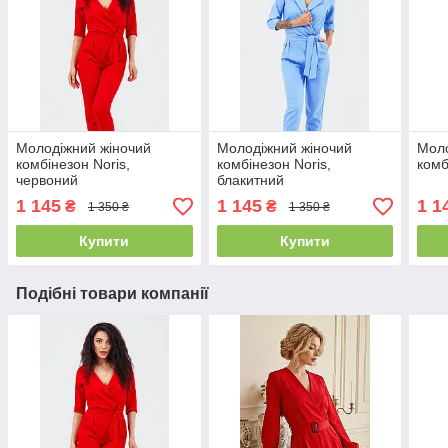
Молодіжний жіночий
Молодіжний жіночий
Моло
комбінезон Noris,
комбінезон Noris,
комб
червоний
блакитний
1 145
1 145
1 1
₴
₴
1 350 ₴
1 350 ₴
Купити
Купити
Подібні товари компанії