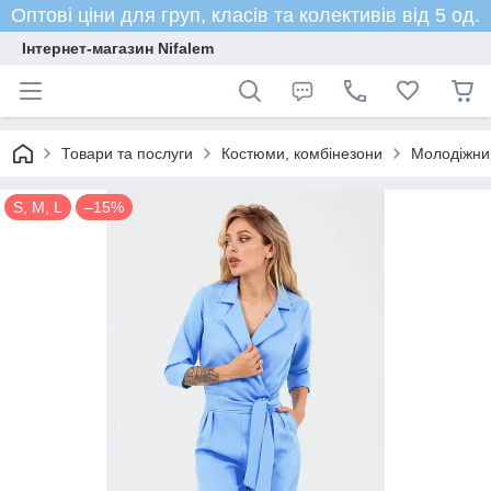
Оптові ціни для груп, класів та колективів від 5 од.
Інтернет-магазин Nifalem
Товари та послуги
Костюми, комбінезони
Молодіжний
S, M, L
–15%