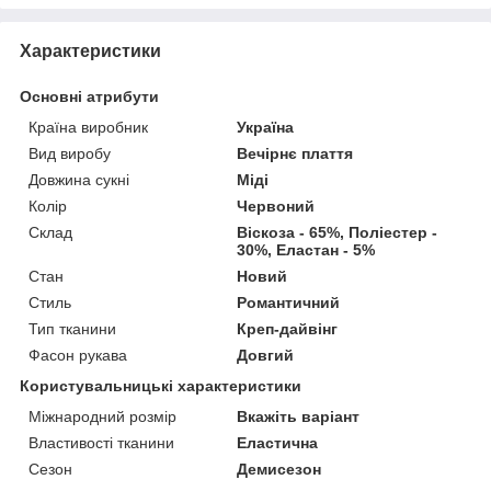
Характеристики
Основні атрибути
Країна виробник
Україна
Вид виробу
Вечірнє плаття
Довжина сукні
Міді
Колір
Червоний
Склад
Віскоза - 65%, Поліестер -
30%, Еластан - 5%
Стан
Новий
Стиль
Романтичний
Тип тканини
Креп-дайвінг
Фасон рукава
Довгий
Користувальницькі характеристики
Міжнародний розмір
Вкажіть варіант
Властивості тканини
Еластична
Сезон
Демисезон