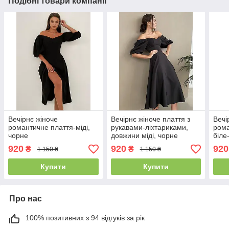
Подібні товари компанії
Вечірнє жіноче
Вечірнє жіноче плаття з
Вечі
романтичне плаття-міді,
рукавами-ліхтариками,
рома
чорне
довжини міді, чорне
біле
920
920
920
₴
₴
1 150 ₴
1 150 ₴
Купити
Купити
Про нас
100% позитивних з 94 відгуків за рік