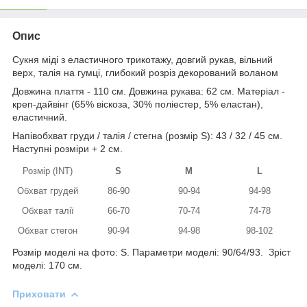
Опис
Сукня міді з еластичного трикотажу, довгий рукав, вільний
верх, талія на гумці, глибокий розріз декорований воланом
Довжина плаття - 110 см. Довжина рукава: 62 см. Матеріал -
креп-дайвінг (65% віскоза, 30% поліестер, 5% еластан),
еластичний.
Напівобхват груди / талія / стегна (розмір S): 43 / 32 / 45 см.
Наступні розміри + 2 см.
Розмір (INT)
S
M
L
Обхват грудей
86-90
90-94
94-98
Обхват талії
66-70
70-74
74-78
Обхват стегон
90-94
94-98
98-102
Розмір моделі на фото: S. Параметри моделі: 90/64/93. Зріст
моделі: 170 см.
Приховати