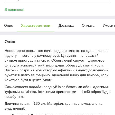
В наявності
Опис
Характеристики
Доставка
Оплата
Умови 
Опис
Неповторне елегантне вечірнє довге плаття, на одне плече в
підлогу — вогонь у кожному русі. Ця сукня — справжній
символ пристрасті та сили. Облягаючий силует підкреслює
фігуру, а асиметричний виріз додає образу драматичності.
Високий розріз на нозі створює ефектний акцент, дозволяючи
рухатися легко та граційно. Ідеальний вибір для вечора, коли
хочеться бути в центрі уваги.
Стилістична порада:
поєднуй із сріблястими або нюдовими
туфлями та мінімалістичними прикрасами — і твій образ буде
незабутнім.
Довжина плаття: 130 см. Матеріал: креп-костюмка, злегка
еластичний.