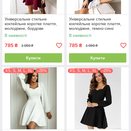
Універсальне стильне
Універсальне стильне
коктейльне коротке плаття,
коктейльне коротке плаття,
молодіжне, бордове
молодіжне, темно-синє
В наявності
В наявності
785
785
₴
₴
1 050 ₴
1 050 ₴
Купити
Купити
XS, S, M, L, XL
–25%
XS, S, M, L, XL
–25%