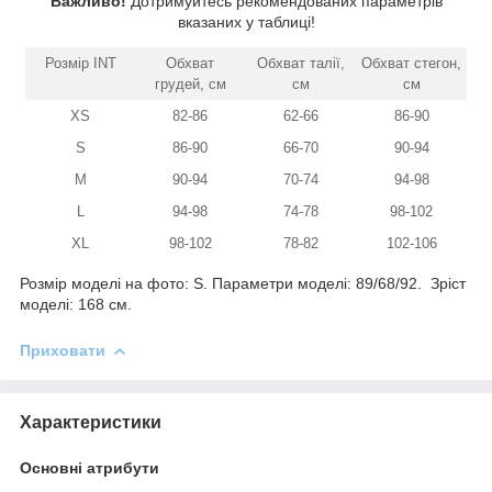
Важливо!
Дотримуйтесь рекомендованих параметрів
вказаних у таблиці!
Розмір INT
Обхват
Обхват талії,
Обхват стегон,
грудей, см
см
см
XS
82-86
62-66
86-90
S
86-90
66-70
90-94
M
90-94
70-74
94-98
L
94-98
74-78
98-102
XL
98-102
78-82
102-106
Розмір моделі на фото: S. Параметри моделі: 89/68/92. Зріст
моделі: 168 см.
Приховати
Характеристики
Основні атрибути