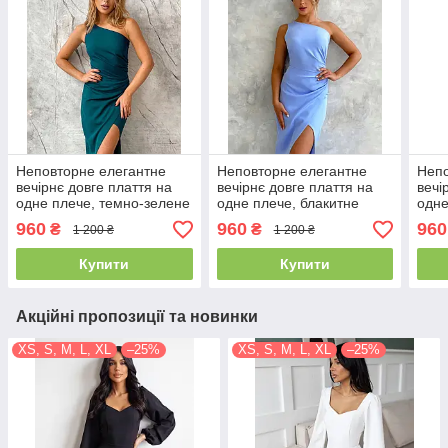
Неповторне елегантне
Неповторне елегантне
Непо
вечірнє довге плаття на
вечірнє довге плаття на
вечі
одне плече, темно-зелене
одне плече, блакитне
одне
960
960
960
₴
₴
1 200 ₴
1 200 ₴
Купити
Купити
Акційні пропозиції та новинки
XS, S, M, L, XL
–25%
XS, S, M, L, XL
–25%