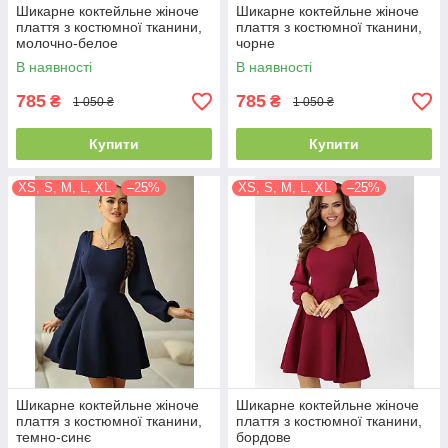
Шикарне коктейльне жіноче
Шикарне коктейльне жіноче
плаття з костюмної тканини,
плаття з костюмної тканини,
молочно-белое
чорне
В наявності
В наявності
785
785
₴
₴
1 050 ₴
1 050 ₴
Купити
Купити
XS, S, M, L, XL
–25%
XS, S, M, L, XL
–25%
Шикарне коктейльне жіноче
Шикарне коктейльне жіноче
плаття з костюмної тканини,
плаття з костюмної тканини,
темно-синє
бордове