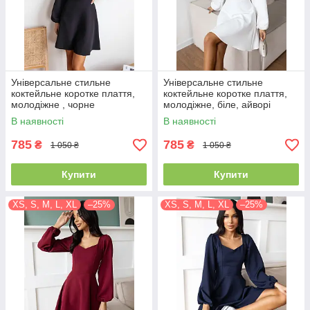
Універсальне стильне
Універсальне стильне
коктейльне коротке плаття,
коктейльне коротке плаття,
молодіжне , чорне
молодіжне, біле, айворі
В наявності
В наявності
785
785
₴
₴
1 050 ₴
1 050 ₴
Купити
Купити
XS, S, M, L, XL
–25%
XS, S, M, L, XL
–25%