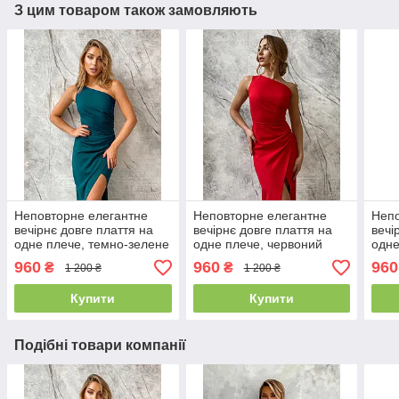
З цим товаром також замовляють
Неповторне елегантне
Неповторне елегантне
Непо
вечірнє довге плаття на
вечірнє довге плаття на
вечі
одне плече, темно-зелене
одне плече, червоний
одне
960
960
960
₴
₴
1 200 ₴
1 200 ₴
Купити
Купити
Подібні товари компанії