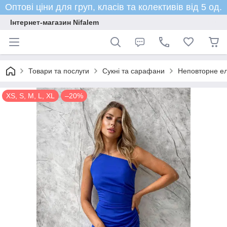
Оптові ціни для груп, класів та колективів від 5 од.
Інтернет-магазин Nifalem
Товари та послуги
Сукні та сарафани
Неповторне ел
XS, S, M, L, XL
–20%