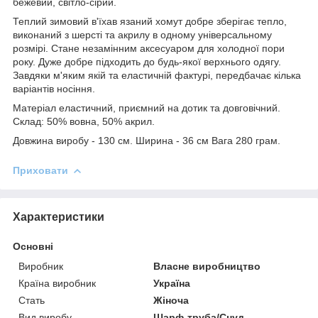
бежевий, світло-сірий.
Теплий зимовий в'їхав язаний хомут добре зберігає тепло,
виконаний з шерсті та акрилу в одному універсальному
розмірі. Стане незамінним аксесуаром для холодної пори
року. Дуже добре підходить до будь-якої верхнього одягу.
Завдяки м'яким якій та еластичній фактурі, передбачає кілька
варіантів носіння.
Матеріал еластичний, приємний на дотик та довговічний.
Склад: 50% вовна, 50% акрил.
Довжина виробу - 130 см. Ширина - 36 см Вага 280 грам.
Приховати
Характеристики
Основні
Виробник
Власне виробництво
Країна виробник
Україна
Стать
Жіноча
Вид виробу
Шарф-труба/Снуд