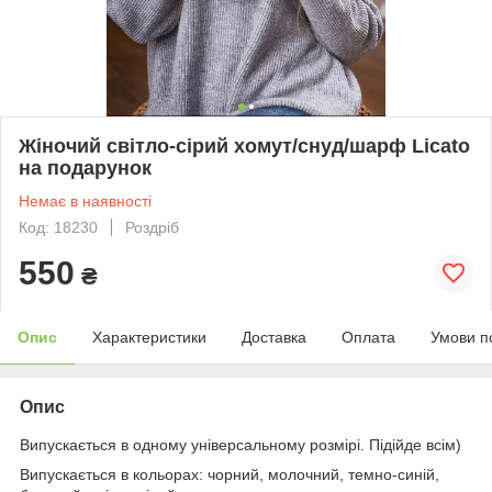
Жіночий світло-сірий хомут/снуд/шарф Licato
на подарунок
Немає в наявності
Код: 18230
Роздріб
550
₴
Опис
Характеристики
Доставка
Оплата
Умови п
Опис
Випускається в одному універсальному розмірі. Підійде всім)
Випускається в кольорах: чорний, молочний, темно-синій,