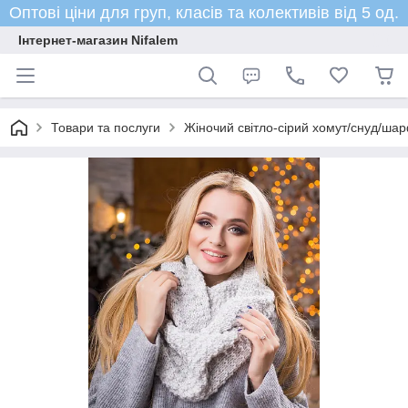
Оптові ціни для груп, класів та колективів від 5 од.
Інтернет-магазин Nifalem
Товари та послуги
Жіночий світло-сірий хомут/снуд/шар