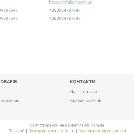
https://nifalem.com.ua
+380984797647
+380984797647
ТОВАРІВ
КОНТАКТИ
Наші контаки
і знижкою
Відгуки клієнтів
Сайт створений на маркетплейсі
Prom.ua
"Nifalem" |
Поскаржитися на контент
|
Політика конфіденційності