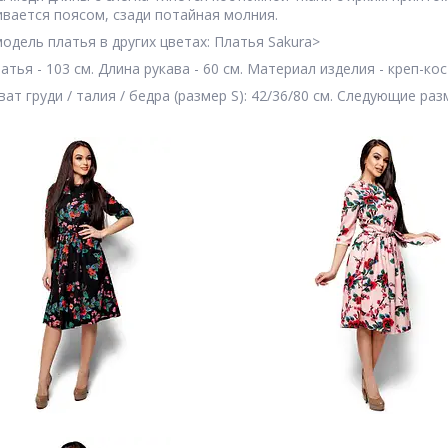
вается поясом, сзади потайная молния.
одель платья в других цветах: Платья Sakura>
атья - 103 см. Длина рукава - 60 см. Материал изделия - креп-ко
ат груди / талия / бедра (размер S): 42/36/80 см. Следующие раз