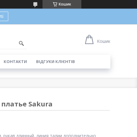
Кошик
лі
Кошик
КОНТАКТИ
ВІДГУКИ КЛІЄНТІВ
платье Sakura
, рукав длинный, линия талии дополнительно