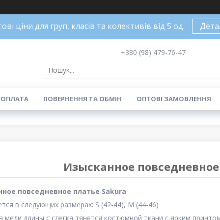
ові ціни для груп, класів та колективів від 5 од.
Дета
+380 (98) 479-76-47
 ОПЛАТА
ПОВЕРНЕННЯ ТА ОБМІН
ОПТОВІ ЗАМОВЛЕННЯ
Изысканное повседневное 
ное повседневное платье Sakura
тся в следующих размерах: S (42-44), M (44-46)
 меди длины с слегка тянется костюмной ткани с ярким принтом