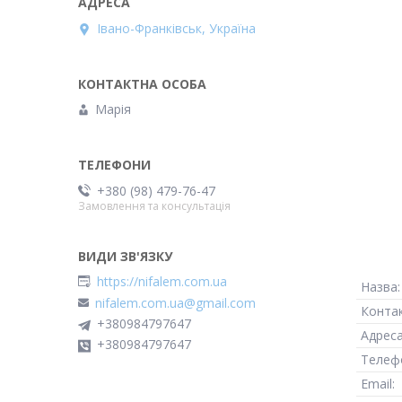
Івано-Франківськ, Україна
Марія
+380 (98) 479-76-47
Замовлення та консультація
https://nifalem.com.ua
nifalem.com.ua@gmail.com
+380984797647
+380984797647