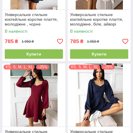
Універсальне стильне
Універсальне стильне
коктейльне коротке плаття,
коктейльне коротке плаття,
молодіжне , чорне
молодіжне, біле, айворі
В наявності
В наявності
785
785
₴
₴
1 050 ₴
1 050 ₴
Купити
Купити
XS, S, M, L, XL
–25%
XS, S, M, L, XL
–25%
Універсальне стильне
Універсальне стильне