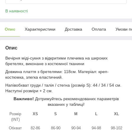
В наявності
Опис
Характеристики
Доставка
Оплата
Умови п
Опис
Вечірня міді-сукня з відкритими плечима на широких
бретелях, виконане з костюмної тканини
Довжина плаття з бретелями: 118см. Матеріал: креп-
костюмка, злегка еластичний.
Напівобхват груди / талія / стегна (розмір S): 44 / 34 / 54 см.
Наступні розміри + 2 см.
Важливо!
Дотримуйтесь рекомендованих параметрів
вказаних у таблиці!
Розмір
XS
S
M
L
XL
(INT)
Обхват
82-86
86-90
90-94
94-98
98-102