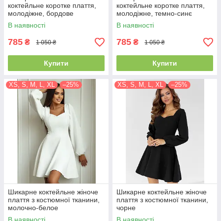
коктейльне коротке плаття,
коктейльне коротке плаття,
молодіжне, бордове
молодіжне, темно-синє
В наявності
В наявності
785
785
₴
₴
1 050 ₴
1 050 ₴
Купити
Купити
XS, S, M, L, XL
–25%
XS, S, M, L, XL
–25%
Шикарне коктейльне жіноче
Шикарне коктейльне жіноче
плаття з костюмної тканини,
плаття з костюмної тканини,
молочно-белое
чорне
В наявності
В наявності