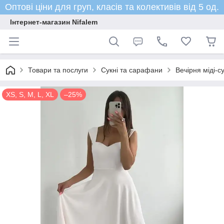
Оптові ціни для груп, класів та колективів від 5 од.
Інтернет-магазин Nifalem
Товари та послуги
Сукні та сарафани
Вечірня міді-
XS, S, M, L, XL
–25%