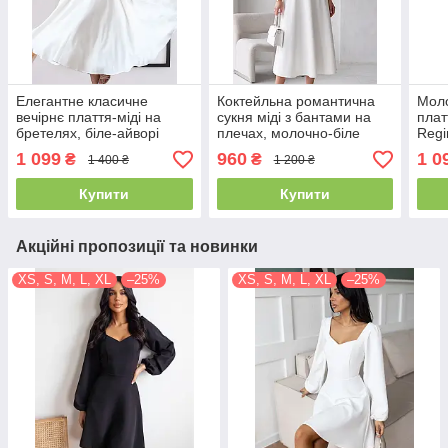
Елегантне класичне
Коктейльна романтична
Моло
вечірнє плаття-міді на
сукня міді з бантами на
плат
бретелях, біле-айворі
плечах, молочно-біле
Regi
1 099
960
1 0
₴
₴
1 400 ₴
1 200 ₴
Купити
Купити
Акційні пропозиції та новинки
XS, S, M, L, XL
–25%
XS, S, M, L, XL
–25%