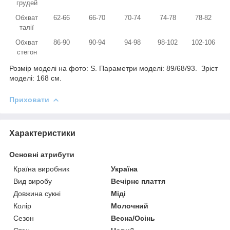
грудей
Обхват
62-66
66-70
70-74
74-78
78-82
талії
Обхват
86-90
90-94
94-98
98-102
102-106
стегон
Розмір моделі на фото: S. Параметри моделі: 89/68/93. Зріст
моделі: 168 см.
Приховати
Характеристики
Основні атрибути
Країна виробник
Україна
Вид виробу
Вечірнє плаття
Довжина сукні
Міді
Колір
Молочний
Сезон
Весна/Осінь