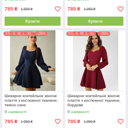
785
785
₴
₴
1 050 ₴
1 050 ₴
Купити
Купити
XS, S, M, L, XL
–25%
XS, S, M, L, XL
–25%
Шикарне коктейльне жіноче
Шикарне коктейльне жіноче
плаття з костюмної тканини,
плаття з костюмної тканини,
темно-синє
бордове
В наявності
В наявності
785
785
₴
₴
1 050 ₴
1 050 ₴