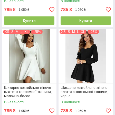
В наявності
В наявності
785
785
₴
₴
1 050 ₴
1 050 ₴
Купити
Купити
XS, S, M, L, XL
–25%
XS, S, M, L, XL
–25%
Шикарне коктейльне жіноче
Шикарне коктейльне жіноче
плаття з костюмної тканини,
плаття з костюмної тканини,
молочно-белое
чорне
В наявності
В наявності
785
785
₴
₴
1 050 ₴
1 050 ₴