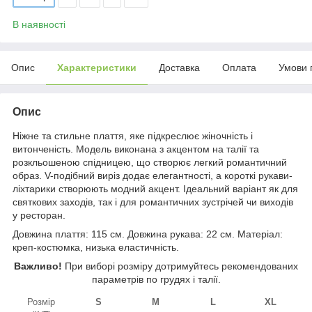
В наявності
Опис
Характеристики
Доставка
Оплата
Умови 
Опис
Ніжне та стильне плаття, яке підкреслює жіночність і
витонченість. Модель виконана з акцентом на талії та
розкльошеною спідницею, що створює легкий романтичний
образ. V-подібний виріз додає елегантності, а короткі рукави-
ліхтарики створюють модний акцент. Ідеальний варіант як для
святкових заходів, так і для романтичних зустрічей чи виходів
у ресторан.
Довжина плаття: 115 см. Довжина рукава: 22 см. Матеріал:
креп-костюмка, низька еластичність.
Важливо!
При виборі розміру дотримуйтесь рекомендованих
параметрів по грудях і талії.
Розмір
S
M
L
XL