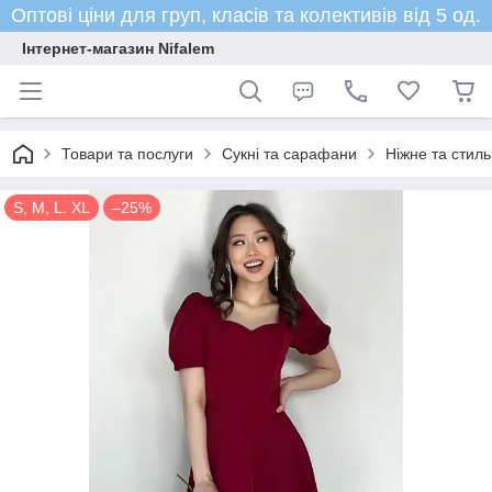
Оптові ціни для груп, класів та колективів від 5 од.
Інтернет-магазин Nifalem
Товари та послуги
Сукні та сарафани
Ніжне та стиль
S, M, L. XL
–25%