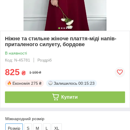
Ніжне та стильне жіноче плаття-міді напів-
приталеного силуету, бордове
В наявності
Код: N-45781
Роздріб
825
₴
1 100 ₴
Економія
275 ₴
Залишилось
00:15:22
Купити
Міжнародний розмір
Розмір
S
M
L
XL