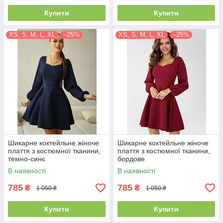
Купити
Купити
XS, S, M, L, XL
–25%
XS, S, M, L, XL
–25%
Шикарне коктейльне жіноче
Шикарне коктейльне жіноче
плаття з костюмної тканини,
плаття з костюмної тканини,
темно-синє
бордове
В наявності
В наявності
785
785
₴
₴
1 050 ₴
1 050 ₴
Купити
Купити