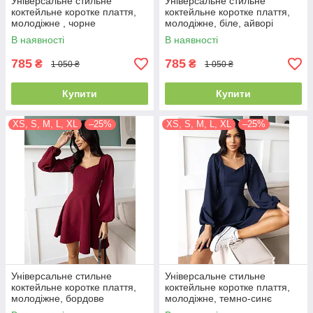
Універсальне стильне
Універсальне стильне
коктейльне коротке плаття,
коктейльне коротке плаття,
молодіжне , чорне
молодіжне, біле, айворі
В наявності
В наявності
785
785
₴
₴
1 050 ₴
1 050 ₴
Купити
Купити
XS, S, M, L, XL
–25%
XS, S, M, L, XL
–25%
Універсальне стильне
Універсальне стильне
коктейльне коротке плаття,
коктейльне коротке плаття,
молодіжне, бордове
молодіжне, темно-синє