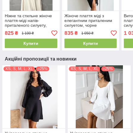
Ніжне та стильне жіноче
Жіноче плаття міді з
Вито
плаття-міді напів-
елегантним приталеним
плат
приталеного силуету,
силуетом, чорне
силу
молочно-біле
825
835
1 0
₴
₴
1 100 ₴
1 050 ₴
Купити
Купити
Акційні пропозиції та новинки
XS, S, M, L, XL
–25%
XS, S, M, L, XL
–25%