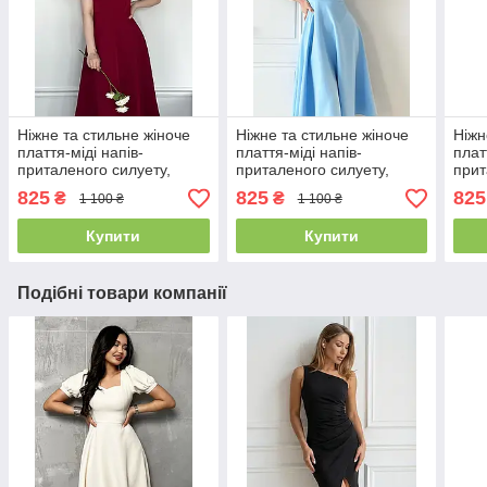
Ніжне та стильне жіноче
Ніжне та стильне жіноче
Ніжн
плаття-міді напів-
плаття-міді напів-
плат
приталеного силуету,
приталеного силуету,
прит
бордове
блакитне
моло
825
825
825
₴
₴
1 100 ₴
1 100 ₴
Купити
Купити
Подібні товари компанії