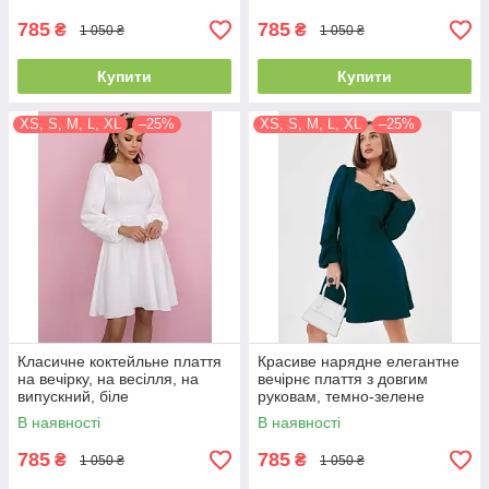
785
785
₴
₴
1 050 ₴
1 050 ₴
Купити
Купити
XS, S, M, L, XL
–25%
XS, S, M, L, XL
–25%
Класичне коктейльне плаття
Красиве нарядне елегантне
на вечірку, на весілля, на
вечірнє плаття з довгим
випускний, біле
руковам, темно-зелене
В наявності
В наявності
785
785
₴
₴
1 050 ₴
1 050 ₴