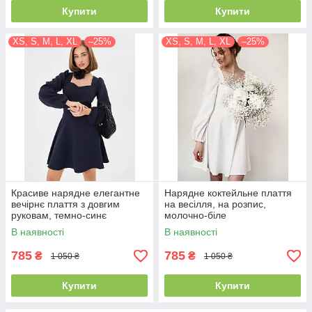
Купити
Купити
XS, S, M, L, XL
–25%
XS, S, M, L, XL
–25%
Красиве нарядне елегантне
Нарядне коктейльне плаття
вечірнє плаття з довгим
на весілля, на розпис,
руковам, темно-синє
молочно-біле
В наявності
В наявності
785
785
₴
₴
1 050 ₴
1 050 ₴
Купити
Купити