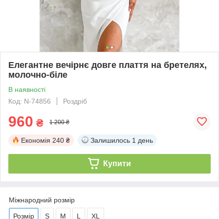
Елегантне вечірнє довге плаття на бретелях,
молочно-біле
В наявності
Код: N-74856
Роздріб
960
₴
1 200 ₴
Економія
240 ₴
Залишилось
1 день
Купити
Міжнародний розмір
Розмір
S
M
L
XL