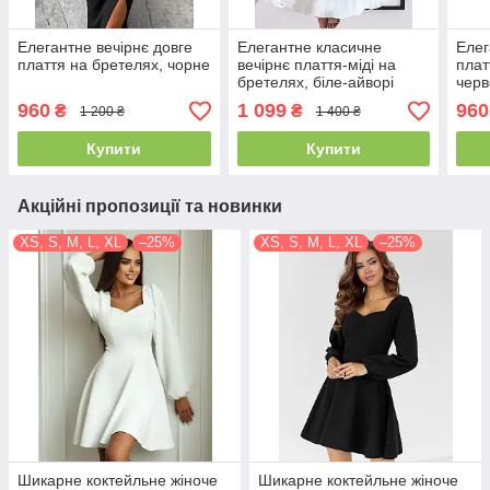
Елегантне вечірнє довге
Елегантне класичне
Елег
плаття на бретелях, чорне
вечірнє плаття-міді на
плат
бретелях, біле-айворі
чер
960
1 099
960
₴
₴
1 200 ₴
1 400 ₴
Купити
Купити
Акційні пропозиції та новинки
XS, S, M, L, XL
–25%
XS, S, M, L, XL
–25%
Шикарне коктейльне жіноче
Шикарне коктейльне жіноче