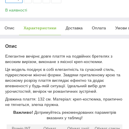
В наявності
Опис
Характеристики
Доставка
Оплата
Умови 
Опис
Елегантне вечірнє довге плаття на подвійних бретелях з
високим вирізом, виконане з якісної креп-костюмки.
Ця модель поєднує в собі елегантність та сучасний стиль,
підкреслюючи жіночні форми. Завдяки приталеному крою та
високому розрізу плаття виглядає ефектно та додає
впевненості у будь-якій ситуації. Ідеальний вибір для
урочистостей, вечірок чи романтичних зустрічей.
Довжина плаття: 132 см. Матеріал: креп-костюмка, практично
не тягнеться, злегка пружна.
Важливо!
Дотримуйтесь рекомендованих параметрів
вказаних у таблиці!
Розмір INT
Обхват
Обхват талії,
Обхват стегон,