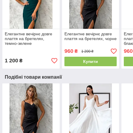
Елегантне вечірнє довге
Елегантне вечірнє довге
Елег
плаття на бретелях,
плаття на бретелях, чорне
плат
темно-зелене
блак
960
960
₴
1 200 ₴
1 200
₴
Купити
Подібні товари компанії