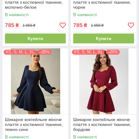
плаття з костюмної тканини,
плаття з костюмної тканини,
молочно-белое
чорне
В наявності
В наявності
785
785
₴
₴
1 050 ₴
1 050 ₴
Купити
Купити
XS, S, M, L, XL
–25%
XS, S, M, L, XL
–25%
Шикарне коктейльне жіноче
Шикарне коктейльне жіноче
плаття з костюмної тканини,
плаття з костюмної тканини,
темно-синє
бордове
В наявності
В наявності