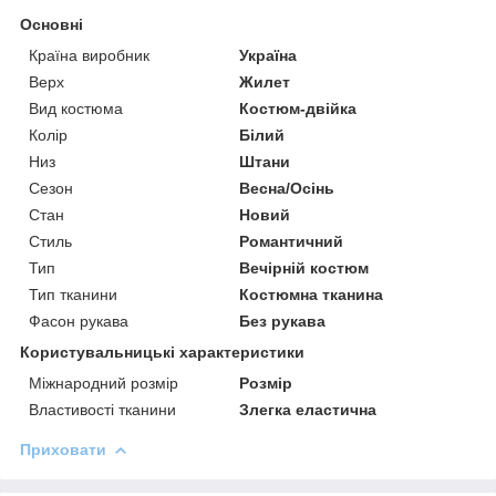
Основні
Країна виробник
Україна
Верх
Жилет
Вид костюма
Костюм-двійка
Колір
Білий
Низ
Штани
Сезон
Весна/Осінь
Стан
Новий
Стиль
Романтичний
Тип
Вечірній костюм
Тип тканини
Костюмна тканина
Фасон рукава
Без рукава
Користувальницькі характеристики
Міжнародний розмір
Розмір
Властивості тканини
Злегка еластична
Приховати