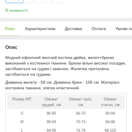
В наявності
Опис
Характеристики
Доставка
Оплата
Умови п
Опис
Модний ефектний жіночий костюм-двійка, жилет+брюки,
виконаний з костюмної тканини. Брюки вільні високої посадки,
застібаються на гудзик і замочок. Жилетка приталена
застібається на гудзики.
Довжина жилету - 58 см, Довжина брюк - 106 см. Матеріал:
костюмна тканина, злегка еластичний.
Розмір INT
Обхват
Обхват талії,
Обхват
грудей, см
см
стегон, см
S
86-90
66-70
90-94
M
90-94
70-74
94-98
L
94-98
74-78
98-102