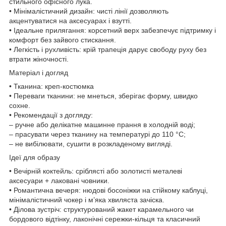
стильного офісного лука.
• Мінімалістичний дизайн: чисті лінії дозволяють
акцентуватися на аксесуарах і взутті.
• Ідеальне прилягання: корсетний верх забезпечує підтримку і
комфорт без зайвого стискання.
• Легкість і рухливість: крій трапеція дарує свободу руху без
втрати жіночності.
Матеріал і догляд
• Тканина: креп-костюмка
• Переваги тканини: не мнеться, зберігає форму, швидко
сохне.
• Рекомендації з догляду:
– ручне або делікатне машинне прання в холодній воді;
– прасувати через тканину на температурі до 110 °C;
– не вибілювати, сушити в розкладеному вигляді.
Ідеї для образу
• Вечірній коктейль: сріблясті або золотисті металеві
аксесуари + лаковані човники.
• Романтична вечеря: нюдові босоніжки на стійкому каблуці,
мінімалістичний чокер і м’яка хвиляста зачіска.
• Ділова зустріч: структурований жакет карамельного чи
бордового відтінку, лаконічні сережки-кільця та класичний