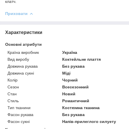
клатч.
Приховати
Характеристики
Основні атрибути
Країна виробник
Україна
Вид виробу
Коктейльне плаття
Довжина рукава
Без рукава
Довжина сукні
Міді
Колір
Чорний
Сезон
Всесезонний
Стан
Новий
Стиль
Романтичний
Тип тканини
Костюмна тканина
Фасон рукава
Без рукава
Фасон сукні
Напів-прилеглого силуету