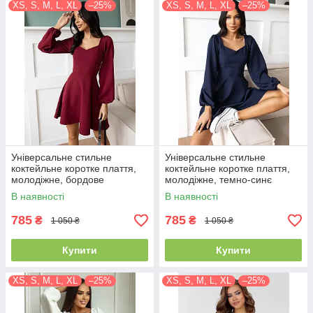
XS, S, M, L, XL
–25%
XS, S, M, L, XL
–25%
Універсальне стильне
Універсальне стильне
коктейльне коротке плаття,
коктейльне коротке плаття,
молодіжне, бордове
молодіжне, темно-синє
В наявності
В наявності
785
785
₴
₴
1 050 ₴
1 050 ₴
Купити
Купити
XS, S, M, L, XL
–25%
XS, S, M, L, XL
–25%