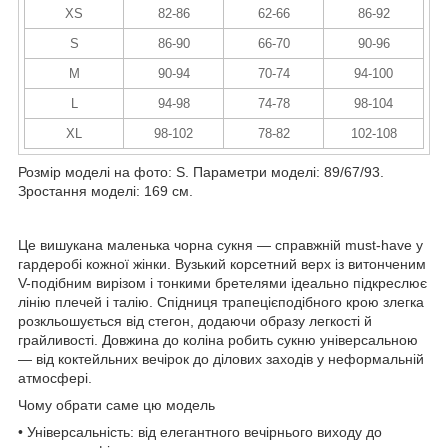
XS
82-86
62-66
86-92
S
86-90
66-70
90-96
M
90-94
70-74
94-100
L
94-98
74-78
98-104
XL
98-102
78-82
102-108
Розмір моделі на фото: S. Параметри моделі: 89/67/93.
Зростання моделі: 169 см.
Це вишукана маленька чорна сукня — справжній must-have у
гардеробі кожної жінки. Вузький корсетний верх із витонченим
V-подібним вирізом і тонкими бретелями ідеально підкреслює
лінію плечей і талію. Спідниця трапецієподібного крою злегка
розкльошується від стегон, додаючи образу легкості й
грайливості. Довжина до коліна робить сукню універсальною
— від коктейльних вечірок до ділових заходів у неформальній
атмосфері.
Чому обрати саме цю модель
• Універсальність: від елегантного вечірнього виходу до