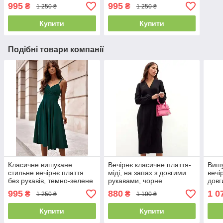
995
995
₴
₴
1 250 ₴
1 250 ₴
Купити
Купити
Подібні товари компанії
Класичне вишукане
Вечірнє класичне плаття-
Вишу
стильне вечірнє плаття
міді, на запах з довгими
вечі
без рукавів, темно-зелене
рукавами, чорне
довг
995
880
1 0
₴
₴
1 250 ₴
1 100 ₴
Купити
Купити