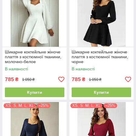
Шикарне коктейльне жіноче
Шикарне коктейльне жіноче
плаття з костюмної тканини,
плаття з костюмної тканини,
молочно-белое
чорне
В наявності
В наявності
785
785
₴
₴
1 050 ₴
1 050 ₴
Купити
Купити
XS, S, M, L, XL
–25%
XS, S, M, L, XL
–25%