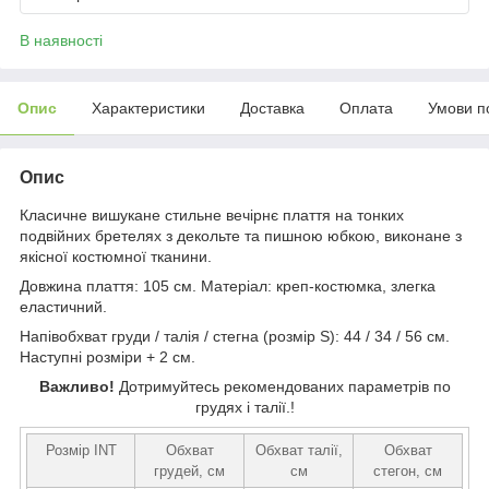
В наявності
Опис
Характеристики
Доставка
Оплата
Умови п
Опис
Класичне вишукане стильне вечірнє плаття на тонких
подвійних бретелях з декольте та пишною юбкою, виконане з
якісної костюмної тканини.
Довжина плаття: 105 см. Матеріал: креп-костюмка, злегка
еластичний.
Напівобхват груди / талія / стегна (розмір S): 44 / 34 / 56 см.
Наступні розміри + 2 см.
Важливо!
Дотримуйтесь рекомендованих параметрів по
грудях і талії.!
Розмір INT
Обхват
Обхват талії,
Обхват
грудей, см
см
стегон, см