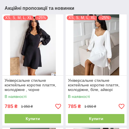
Акційні пропозиції та новинки
XS, S, M, L, XL
–25%
XS, S, M, L, XL
–25%
Універсальне стильне
Універсальне стильне
коктейльне коротке плаття,
коктейльне коротке плаття,
молодіжне , чорне
молодіжне, біле, айворі
В наявності
В наявності
785
785
₴
₴
1 050 ₴
1 050 ₴
Купити
Купити