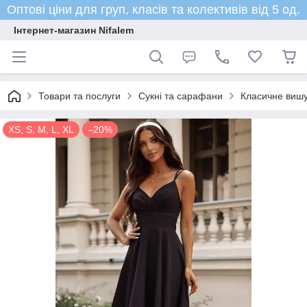
Оптові ціни для груп, класів та колективів від 5 од.
Інтернет-магазин Nifalem
Товари та послуги
Сукні та сарафани
Класичне вишук
XS, S, M, L, XL
–20%