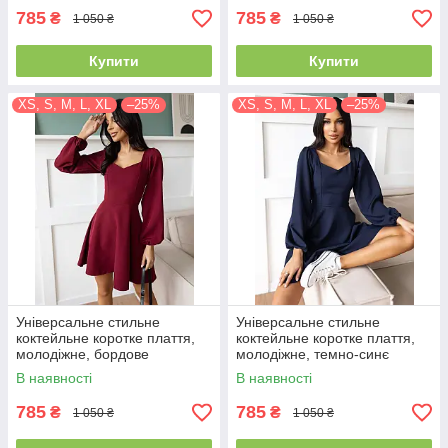
785
785
₴
₴
1 050 ₴
1 050 ₴
Купити
Купити
XS, S, M, L, XL
–25%
XS, S, M, L, XL
–25%
Універсальне стильне
Універсальне стильне
коктейльне коротке плаття,
коктейльне коротке плаття,
молодіжне, бордове
молодіжне, темно-синє
В наявності
В наявності
785
785
₴
₴
1 050 ₴
1 050 ₴