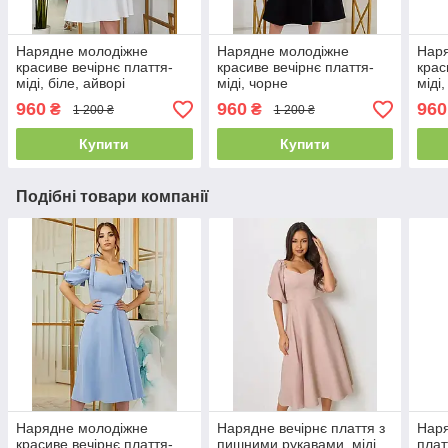
Нарядне молодіжне
Нарядне молодіжне
Нар
красиве вечірнє плаття-
красиве вечірнє плаття-
крас
міді, біле, айворі
міді, чорне
міді
960
960
960
₴
₴
1 200 ₴
1 200 ₴
Купити
Купити
Подібні товари компанії
Нарядне молодіжне
Нарядне вечірнє плаття з
Наря
красиве вечірнє плаття-
пишними рукавами, міді,
плат