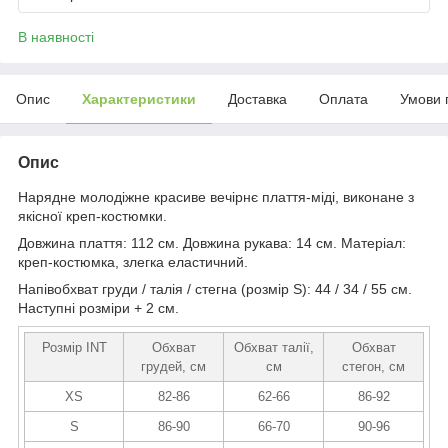
В наявності
Опис
Характеристики
Доставка
Оплата
Умови 
Опис
Нарядне молодіжне красиве вечірнє плаття-міді, виконане з
якісної креп-костюмки.
Довжина плаття: 112 см. Довжина рукава: 14 см. Матеріал:
креп-костюмка, злегка еластичний.
Напівобхват груди / талія / стегна (розмір S): 44 / 34 / 55 см.
Наступні розміри + 2 см.
Розмір INT
Обхват
Обхват талії,
Обхват
грудей, см
см
стегон, см
XS
82-86
62-66
86-92
S
86-90
66-70
90-96