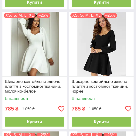
Купити
Купити
XS, S, M, L, XL
–25%
XS, S, M, L, XL
–25%
Шикарне коктейльне жіноче
Шикарне коктейльне жіноче
плаття з костюмної тканини,
плаття з костюмної тканини,
молочно-белое
чорне
В наявності
В наявності
785
785
₴
₴
1 050 ₴
1 050 ₴
Купити
Купити
XS, S, M, L, XL
–25%
XS, S, M, L, XL
–25%