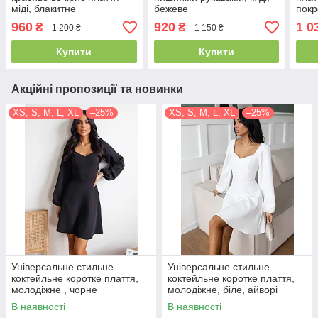
міді, блакитне
бежеве
покр
960
920
1 0
₴
₴
1 200 ₴
1 150 ₴
Купити
Купити
Акційні пропозиції та новинки
XS, S, M, L, XL
–25%
XS, S, M, L, XL
–25%
Універсальне стильне
Універсальне стильне
коктейльне коротке плаття,
коктейльне коротке плаття,
молодіжне , чорне
молодіжне, біле, айворі
В наявності
В наявності