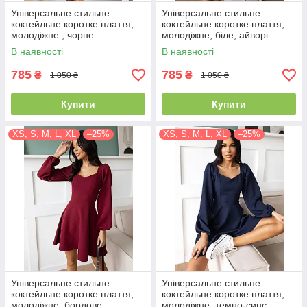
Універсальне стильне
Універсальне стильне
коктейльне коротке плаття,
коктейльне коротке плаття,
молодіжне , чорне
молодіжне, біле, айворі
В наявності
В наявності
785
785
₴
₴
1 050 ₴
1 050 ₴
Купити
Купити
XS, S, M, L, XL
–25%
XS, S, M, L, XL
–25%
Універсальне стильне
Універсальне стильне
коктейльне коротке плаття,
коктейльне коротке плаття,
молодіжне, бордове
молодіжне, темно-синє