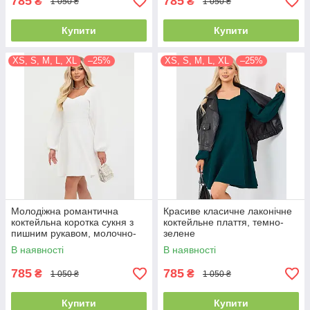
785
785
₴
₴
1 050 ₴
1 050 ₴
Купити
Купити
XS, S, M, L, XL
–25%
XS, S, M, L, XL
–25%
Молодіжна романтична
Красиве класичне лаконічне
коктейльна коротка сукня з
коктейльне плаття, темно-
пишним рукавом, молочно-
зелене
біла
В наявності
В наявності
785
785
₴
₴
1 050 ₴
1 050 ₴
Купити
Купити