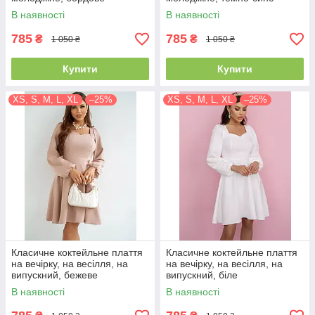
В наявності
В наявності
785
785
₴
₴
1 050 ₴
1 050 ₴
Купити
Купити
XS, S, M, L, XL
–25%
XS, S, M, L, XL
–25%
Класичне коктейльне плаття
Класичне коктейльне плаття
на вечірку, на весілля, на
на вечірку, на весілля, на
випускний, бежеве
випускний, біле
В наявності
В наявності