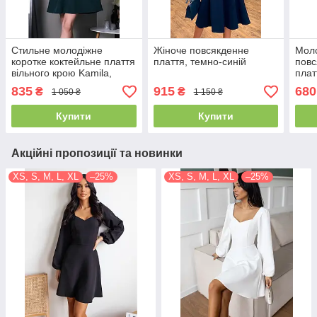
Стильне молодіжне
Жіноче повсякденне
Моло
коротке коктейльне плаття
плаття, темно-синій
повс
вільного крою Kamila,
плат
темно-зелене
835
915
680
₴
₴
1 050 ₴
1 150 ₴
Купити
Купити
Акційні пропозиції та новинки
XS, S, M, L, XL
–25%
XS, S, M, L, XL
–25%