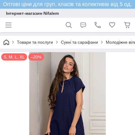
Оптові ціни для груп, класів та колективів від 5 од.
Інтернет-магазин Nifalem
Товари та послуги
Сукні та сарафани
Молодіжне віл
S, M, L, XL
–20%