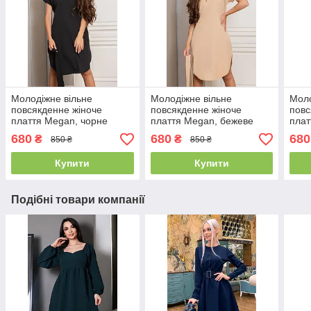
Молодіжне вільне
Молодіжне вільне
Моло
повсякденне жіноче
повсякденне жіноче
повс
плаття Megan, чорне
плаття Megan, бежеве
плат
680
680
680
₴
₴
850 ₴
850 ₴
Купити
Купити
Подібні товари компанії