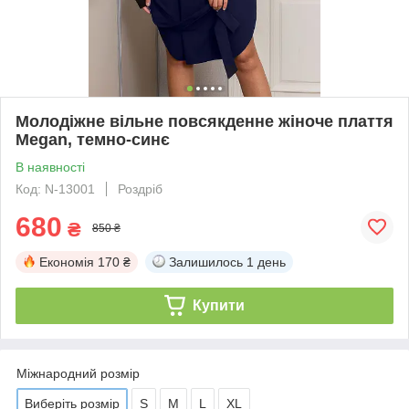
Молодіжне вільне повсякденне жіноче плаття
Megan, темно-синє
В наявності
Код: N-13001
Роздріб
680
₴
850 ₴
Економія
170 ₴
Залишилось
1 день
Купити
Міжнародний розмір
Виберіть розмір
S
M
L
XL