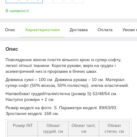
В наявності
Опис
Характеристики
Доставка
Оплата
Умови 
Опис
Повсякденне жіноче плаття вільного крою із супер-софту,
легкої літньої тканини. Короткі рукави, виріз на грудях і
асиметричний низ із прорізами в бічних швах.
Довжина сукні – 100 см. Довжина рукава – 10 см. Матеріал:
супер-софт (50% віскоза, 50% поліестер), злегка еластичний.
Напівобхват грудей/талія/стегна (розмір S) 52/48/54 см.
Наступні розміри + 2 см.
Розмір моделі на фото: S. Параметри моделі: 89/63/93.
Зростання моделі: 168 см.
Розмір INT
Обхват
Обхват талії,
Обхват
грудей, см
см
стегон, см