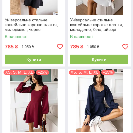
Універсальне стильне
Універсальне стильне
коктейльне коротке плаття,
коктейльне коротке плаття,
молодіжне , чорне
молодіжне, біле, айворі
В наявності
В наявності
785
785
₴
₴
1 050 ₴
1 050 ₴
Купити
Купити
XS, S, M, L, XL
–25%
XS, S, M, L, XL
–25%