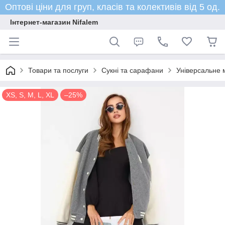
Оптові ціни для груп, класів та колективів від 5 од.
Інтернет-магазин Nifalem
Товари та послуги
Сукні та сарафани
Універсальне 
XS, S, M, L, XL
–25%