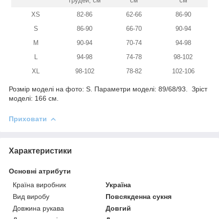
грудей, см
см
см
XS
82-86
62-66
86-90
S
86-90
66-70
90-94
M
90-94
70-74
94-98
L
94-98
74-78
98-102
XL
98-102
78-82
102-106
Розмір моделі на фото: S. Параметри моделі: 89/68/93. Зріст
моделі: 166 см.
Приховати
Характеристики
Основні атрибути
Країна виробник
Україна
Вид виробу
Повсякденна сукня
Довжина рукава
Довгий