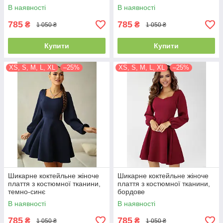
В наявності
В наявності
785
785
₴
₴
1 050 ₴
1 050 ₴
Купити
Купити
XS, S, M, L, XL
–25%
XS, S, M, L, XL
–25%
Шикарне коктейльне жіноче
Шикарне коктейльне жіноче
плаття з костюмної тканини,
плаття з костюмної тканини,
темно-синє
бордове
В наявності
В наявності
785
785
₴
₴
1 050 ₴
1 050 ₴