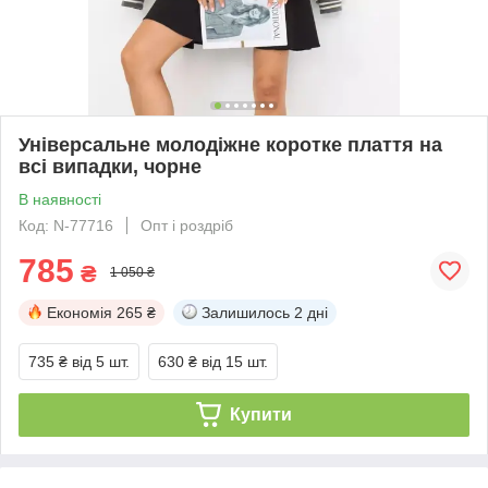
Універсальне молодіжне коротке плаття на
всі випадки, чорне
В наявності
Код: N-77716
Опт і роздріб
785
₴
1 050 ₴
Економія
265 ₴
Залишилось
2 дні
735 ₴
від 5 шт.
630 ₴
від 15 шт.
Купити