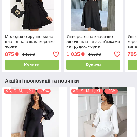
Молодіжне зручне миле
Універсальне класичне
Унів
плаття на запах, коротке,
жіноче плаття з зав'язками
коро
чорне
на грудях, чорне
випа
875
1 035
785
₴
₴
1 100 ₴
1 300 ₴
Купити
Купити
Акційні пропозиції та новинки
XS, S, M, L, XL
–25%
XS, S, M, L, XL
–25%