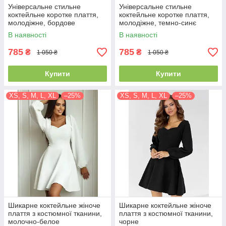
Універсальне стильне
Універсальне стильне
коктейльне коротке плаття,
коктейльне коротке плаття,
молодіжне, бордове
молодіжне, темно-синє
В наявності
В наявності
785
785
₴
₴
1 050 ₴
1 050 ₴
Купити
Купити
XS, S, M, L, XL
–25%
XS, S, M, L, XL
–25%
Шикарне коктейльне жіноче
Шикарне коктейльне жіноче
плаття з костюмної тканини,
плаття з костюмної тканини,
молочно-белое
чорне