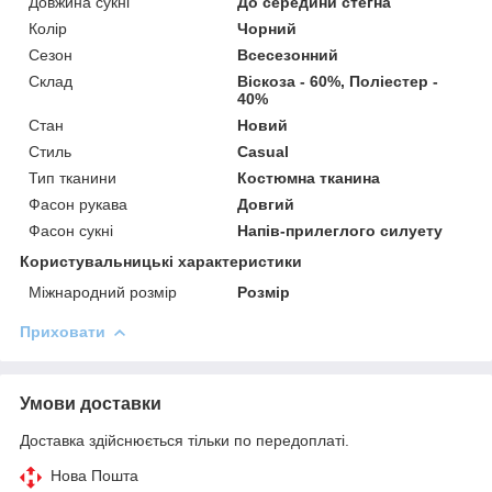
Довжина сукні
До середини стегна
Колір
Чорний
Сезон
Всесезонний
Склад
Віскоза - 60%, Поліестер -
40%
Стан
Новий
Стиль
Casual
Тип тканини
Костюмна тканина
Фасон рукава
Довгий
Фасон сукні
Напів-прилеглого силуету
Користувальницькі характеристики
Міжнародний розмір
Розмір
Приховати
Умови доставки
Доставка здійснюється тільки по передоплаті.
Нова Пошта