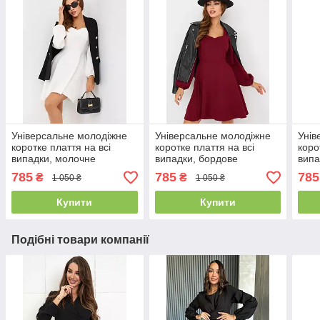
Універсальне молодіжне
Універсальне молодіжне
Унів
коротке плаття на всі
коротке плаття на всі
коро
випадки, молочне
випадки, бордове
випа
785
785
785
₴
₴
1 050 ₴
1 050 ₴
Купити
Купити
Подібні товари компанії