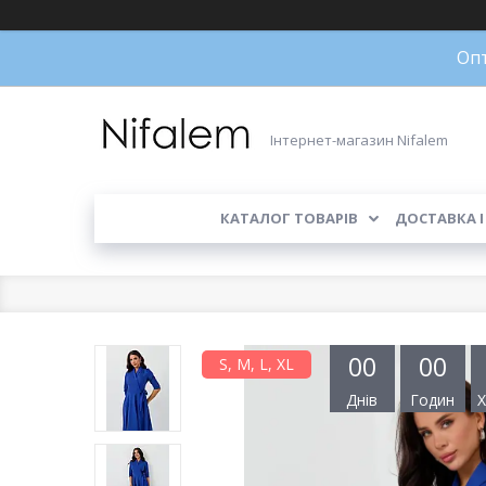
Опт
Інтернет-магазин Nifalem
КАТАЛОГ ТОВАРІВ
ДОСТАВКА І
0
0
0
0
S, M, L, XL
Днів
Годин
Х