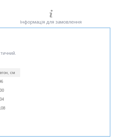
Інформація для замовлення
стичний.
егон, см
96
00
04
108