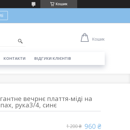
Кошик
лі
Кошик
КОНТАКТИ
ВІДГУКИ КЛІЄНТІВ
гантне вечрнє плаття-міді на
пах, рука3/4, синє
960 ₴
1 200 ₴