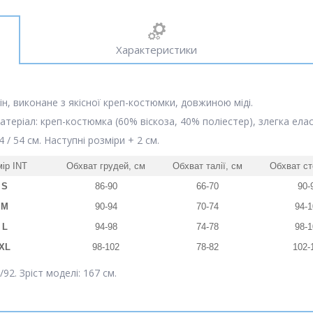
Характеристики
ін, виконане з якісної креп-костюмки, довжиною міді.
атеріал: креп-костюмка (60% віскоза, 40% поліестер), злегка ела
4 / 54 см. Наступні розміри + 2 см.
ір INT
Обхват грудей, см
Обхват талії, см
Обхват ст
S
86-90
66-70
90-
M
90-94
70-74
94-1
L
94-98
74-78
98-1
XL
98-102
78-82
102-
92. Зріст моделі: 167 см.