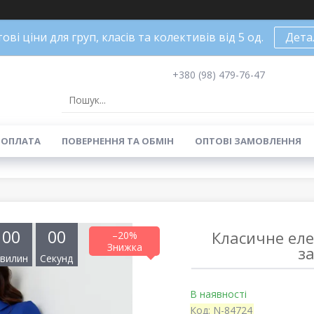
ові ціни для груп, класів та колективів від 5 од.
Дета
+380 (98) 479-76-47
 ОПЛАТА
ПОВЕРНЕННЯ ТА ОБМІН
ОПТОВІ ЗАМОВЛЕННЯ
0
0
0
0
Класичне еле
–20%
за
вилин
Секунд
В наявності
Код:
N-84724