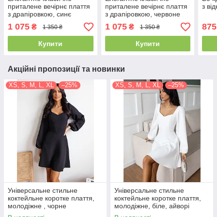
приталене вечірнє плаття
приталене вечірнє плаття
з ві
з драпіровкою, синє
з драпіровкою, червоне
1 075
1 075
875
₴
₴
1 350 ₴
1 350 ₴
Купити
Купити
Акційні пропозиції та новинки
XS, S, M, L, XL
–25%
XS, S, M, L, XL
–25%
Універсальне стильне
Універсальне стильне
коктейльне коротке плаття,
коктейльне коротке плаття,
молодіжне , чорне
молодіжне, біле, айворі