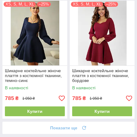
XS, S, M, L, XL
–25%
XS, S, M, L, XL
–25%
Шикарне коктейльне жіноче
Шикарне коктейльне жіноче
плаття з костюмної тканини,
плаття з костюмної тканини,
темно-синє
бордове
В наявності
В наявності
785
785
₴
₴
1 050 ₴
1 050 ₴
Купити
Купити
Показати ще