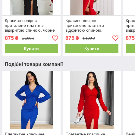
Красиве вечірнє
Красиве вечірнє
Крас
приталене плаття з
приталене плаття з
прит
відкритою спиною, чорне
відкритою спиною,
відк
червоне
875
875
875
₴
₴
1 100 ₴
1 100 ₴
Купити
Купити
Подібні товари компанії
Елегантне класичне
Елегантне класичне
Вечі