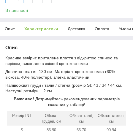
В наявності
Опис
Характеристики
Доставка
Оплата
Умови 
Опис
Красиве вечірнє приталене плаття з відкритою спиною та
вирізом, виконане з якісної креп-костюмки.
Довжина плаття: 130 см. Матеріал: креп-костюмка (60%
віскоза, 40% поліестер), злегка еластичний.
Напівобхват груди / талія / стегна (розмір S): 43 / 34 / 44 см.
Наступні розміри + 2 см.
Важливо!
Дотримуйтесь рекомендованих параметрів
вказаних у таблиці!
Розмір INT
Обхват
Обхват талії,
Обхват стегон,
грудей, см
см
см
S
86-90
66-70
90-94