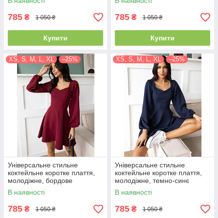
В наявності
В наявності
785
785
₴
₴
1 050 ₴
1 050 ₴
Купити
Купити
XS, S, M, L, XL
–25%
XS, S, M, L, XL
–25%
Універсальне стильне
Універсальне стильне
коктейльне коротке плаття,
коктейльне коротке плаття,
молодіжне, бордове
молодіжне, темно-синє
В наявності
В наявності
785
785
₴
₴
1 050 ₴
1 050 ₴