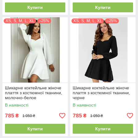
Купити
Купити
XS, S, M, L, XL
–25%
XS, S, M, L, XL
–25%
Шикарне коктейльне жіноче
Шикарне коктейльне жіноче
плаття з костюмної тканини,
плаття з костюмної тканини,
молочно-белое
чорне
В наявності
В наявності
785
785
₴
₴
1 050 ₴
1 050 ₴
Купити
Купити