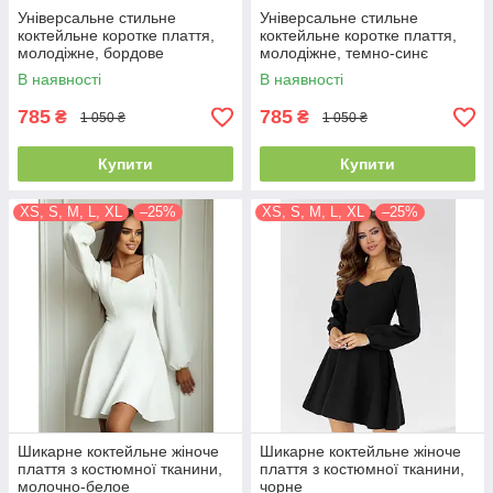
Універсальне стильне
Універсальне стильне
коктейльне коротке плаття,
коктейльне коротке плаття,
молодіжне, бордове
молодіжне, темно-синє
В наявності
В наявності
785
785
₴
₴
1 050 ₴
1 050 ₴
Купити
Купити
XS, S, M, L, XL
–25%
XS, S, M, L, XL
–25%
Шикарне коктейльне жіноче
Шикарне коктейльне жіноче
плаття з костюмної тканини,
плаття з костюмної тканини,
молочно-белое
чорне