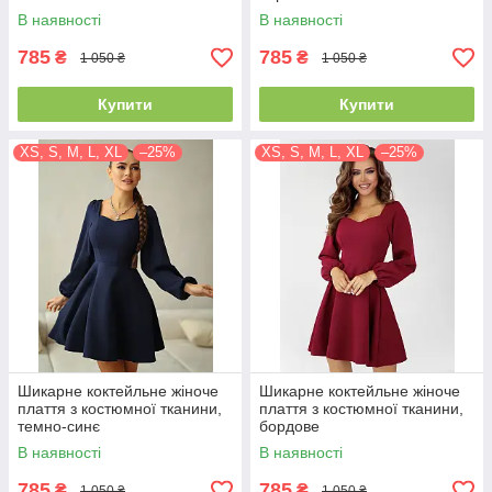
В наявності
В наявності
785
785
₴
₴
1 050 ₴
1 050 ₴
Купити
Купити
XS, S, M, L, XL
–25%
XS, S, M, L, XL
–25%
Шикарне коктейльне жіноче
Шикарне коктейльне жіноче
плаття з костюмної тканини,
плаття з костюмної тканини,
темно-синє
бордове
В наявності
В наявності
785
785
₴
₴
1 050 ₴
1 050 ₴