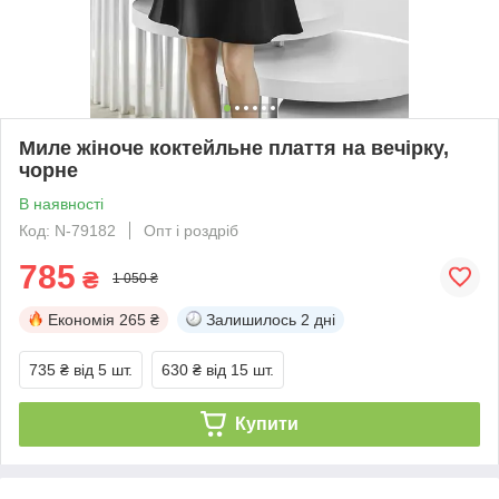
Миле жіноче коктейльне плаття на вечірку,
чорне
В наявності
Код: N-79182
Опт і роздріб
785
₴
1 050 ₴
Економія
265 ₴
Залишилось
2 дні
735 ₴
від 5 шт.
630 ₴
від 15 шт.
Купити