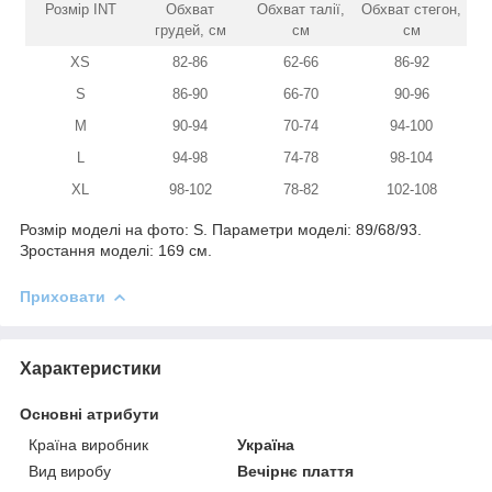
Розмір INT
Обхват
Обхват талії,
Обхват стегон,
грудей, см
см
см
XS
82-86
62-66
86-92
S
86-90
66-70
90-96
M
90-94
70-74
94-100
L
94-98
74-78
98-104
XL
98-102
78-82
102-108
Розмір моделі на фото: S. Параметри моделі: 89/68/93.
Зростання моделі: 169 см.
Приховати
Характеристики
Основні атрибути
Країна виробник
Україна
Вид виробу
Вечірнє плаття