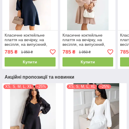
Класичне коктейльне
Класичне коктейльне
Клас
плаття на вечірку, на
плаття на вечірку, на
плат
весілля, на випускний,
весілля, на випускний,
весі
темно-синє
бежеве
біле
785
785
785
₴
₴
1 050 ₴
1 050 ₴
Купити
Купити
Акційні пропозиції та новинки
XS, S, M, L, XL
–25%
XS, S, M, L, XL
–25%