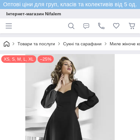
Оптові ціни для груп, класів та колективів від 5 од.
Інтернет-магазин Nifalem
Товари та послуги
Сукні та сарафани
Миле жіноче ко
XS, S, M, L, XL
–25%