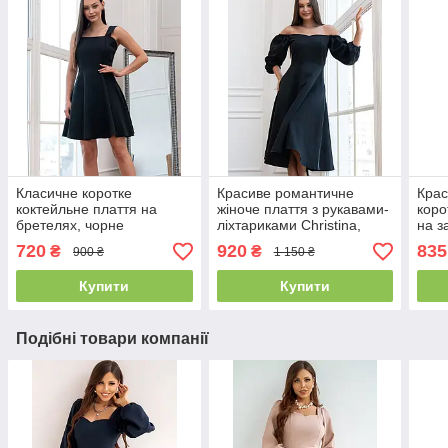
Класичне коротке
Красиве романтичне
Крас
коктейльне плаття на
жіноче плаття з рукавами-
коро
бретелях, чорне
ліхтариками Christina,
на з
чорне
720
920
835
₴
₴
900 ₴
1 150 ₴
Купити
Купити
Подібні товари компанії