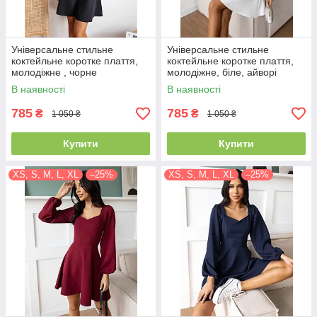
Універсальне стильне
Універсальне стильне
коктейльне коротке плаття,
коктейльне коротке плаття,
молодіжне , чорне
молодіжне, біле, айворі
В наявності
В наявності
785
785
₴
₴
1 050 ₴
1 050 ₴
Купити
Купити
XS, S, M, L, XL
–25%
XS, S, M, L, XL
–25%