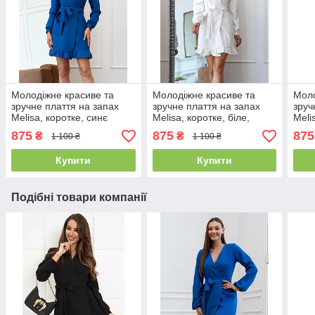
Молодіжне красиве та
Молодіжне красиве та
Моло
зручне плаття на запах
зручне плаття на запах
зруч
Melisa, коротке, синє
Melisa, коротке, біле,
Meli
айворі
875
875
875
₴
₴
1 100 ₴
1 100 ₴
Купити
Купити
Подібні товари компанії