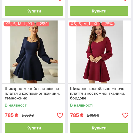
Купити
Купити
XS, S, M, L, XL
–25%
XS, S, M, L, XL
–25%
Шикарне коктейльне жіноче
Шикарне коктейльне жіноче
плаття з костюмної тканини,
плаття з костюмної тканини,
темно-синє
бордове
В наявності
В наявності
785
785
₴
₴
1 050 ₴
1 050 ₴
Купити
Купити