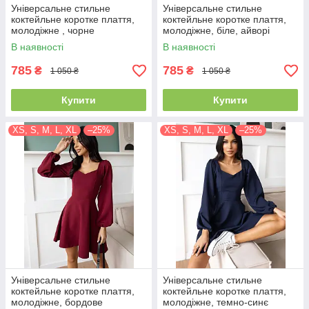
Універсальне стильне
Універсальне стильне
коктейльне коротке плаття,
коктейльне коротке плаття,
молодіжне , чорне
молодіжне, біле, айворі
В наявності
В наявності
785
785
₴
₴
1 050 ₴
1 050 ₴
Купити
Купити
XS, S, M, L, XL
–25%
XS, S, M, L, XL
–25%
Універсальне стильне
Універсальне стильне
коктейльне коротке плаття,
коктейльне коротке плаття,
молодіжне, бордове
молодіжне, темно-синє