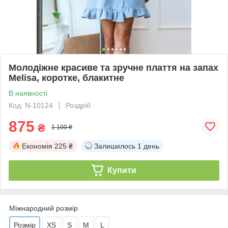
Молодіжне красиве та зручне плаття на запах
Melisa, коротке, блакитне
В наявності
Код: N-10124
Роздріб
875
₴
1 100 ₴
Економія
225 ₴
Залишилось
1 день
Купити
Міжнародний розмір
Розмір
XS
S
M
L