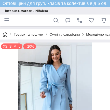
Оптові ціни для груп, класів та колективів від 5 од.
Інтернет-магазин Nifalem
Товари та послуги
Сукні та сарафани
Молодіжне крас
XS, S, M, L
–20%