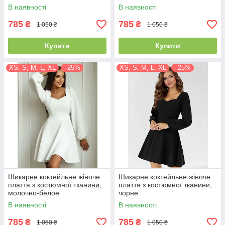
В наявності
В наявності
785
785
₴
₴
1 050 ₴
1 050 ₴
Купити
Купити
XS, S, M, L, XL
–25%
XS, S, M, L, XL
–25%
Шикарне коктейльне жіноче
Шикарне коктейльне жіноче
плаття з костюмної тканини,
плаття з костюмної тканини,
молочно-белое
чорне
В наявності
В наявності
785
785
₴
₴
1 050 ₴
1 050 ₴