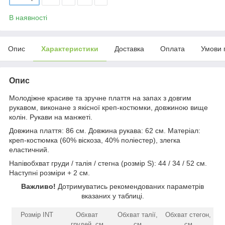
В наявності
Опис
Характеристики
Доставка
Оплата
Умови 
Опис
Молодіжне красиве та зручне плаття на запах з довгим
рукавом, виконане з якісної креп-костюмки, довжиною вище
колін. Рукави на манжеті.
Довжина плаття: 86 см. Довжина рукава: 62 см. Матеріал:
креп-костюмка (60% віскоза, 40% поліестер), злегка
еластичний.
Напівобхват груди / талія / стегна (розмір S): 44 / 34 / 52 см.
Наступні розміри + 2 см.
Важливо!
Дотримуватись рекомендованих параметрів
вказаних у таблиці.
Розмір INT
Обхват
Обхват талії,
Обхват стегон,
грудей, см
см
см