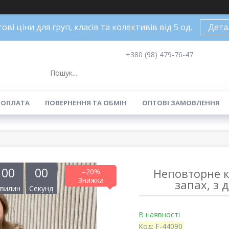
ові ціни для груп, класів та колективів від 5 од.
Дета
+380 (98) 479-76-47
 ОПЛАТА
ПОВЕРНЕННЯ ТА ОБМІН
ОПТОВІ ЗАМОВЛЕННЯ
0
0
0
0
Неповторне к
–20%
запах, з 
вилин
Секунд
В наявності
Код:
F-44090