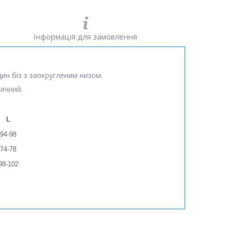
Інформація для замовлення
ин біз з заокругленим низом.
тичний.
L
94-98
74-78
98-102