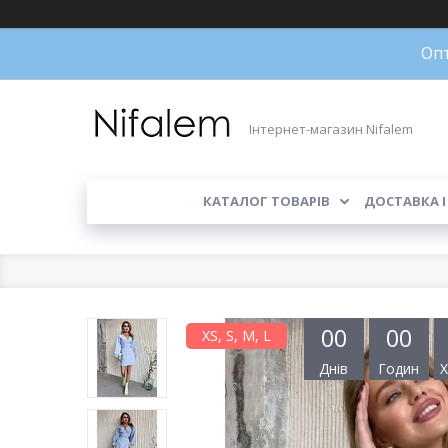
Опт
Інтернет-магазин Nifalem
КАТАЛОГ ТОВАРІВ
ДОСТАВКА І
0
0
0
0
XS, S, M, L
Днів
Годин
Х