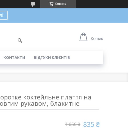
Кошик
лі
Кошик
КОНТАКТИ
ВІДГУКИ КЛІЄНТІВ
оротке коктейльне плаття на
довгим рукавом, блакитне
835 ₴
1 050 ₴