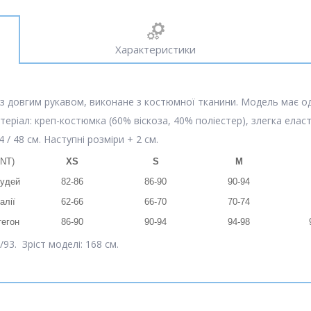
Характеристики
з довгим рукавом, виконане з костюмної тканини. Модель має од
теріал: креп-костюмка (60% віскоза, 40% поліестер), злегка елас
4 / 48 см. Наступні розміри + 2 см.
INT)
XS
S
M
рудей
82-86
86-90
90-94
алії
62-66
66-70
70-74
тегон
86-90
90-94
94-98
93. Зріст моделі: 168 см.