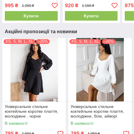
біле, айворі
айво
995
920
875
₴
₴
1 250 ₴
1 150 ₴
Купити
Купити
Акційні пропозиції та новинки
XS, S, M, L, XL
–25%
XS, S, M, L, XL
–25%
Універсальне стильне
Універсальне стильне
коктейльне коротке плаття,
коктейльне коротке плаття,
молодіжне , чорне
молодіжне, біле, айворі
В наявності
В наявності
785
785
₴
₴
1 050 ₴
1 050 ₴