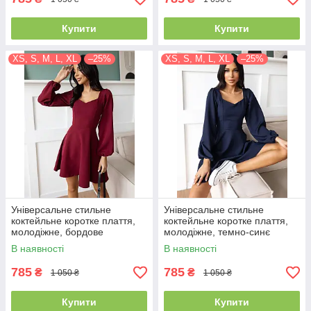
Купити
Купити
XS, S, M, L, XL
–25%
XS, S, M, L, XL
–25%
Універсальне стильне
Універсальне стильне
коктейльне коротке плаття,
коктейльне коротке плаття,
молодіжне, бордове
молодіжне, темно-синє
В наявності
В наявності
785
785
₴
₴
1 050 ₴
1 050 ₴
Купити
Купити