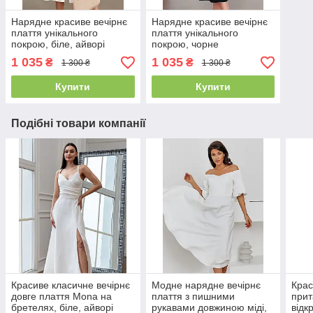
Нарядне красиве вечірнє
Нарядне красиве вечірнє
плаття унікального
плаття унікального
покрою, біле, айворі
покрою, чорне
1 035
1 035
₴
₴
1 300 ₴
1 300 ₴
Купити
Купити
Подібні товари компанії
Красиве класичне вечірнє
Модне нарядне вечірнє
Крас
довге плаття Mona на
плаття з пишними
прит
бретелях, біле, айворі
рукавами довжиною міді,
відк