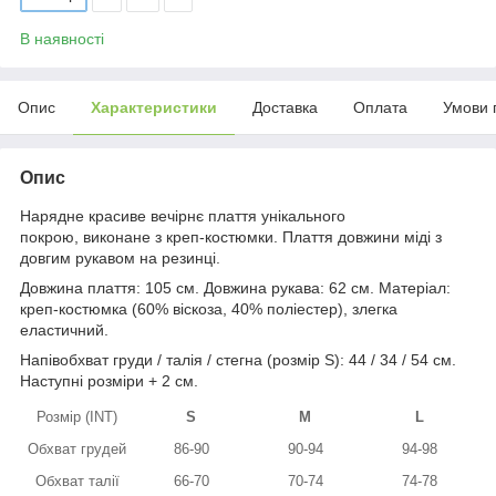
В наявності
Опис
Характеристики
Доставка
Оплата
Умови 
Опис
Нарядне красиве вечірнє плаття унікального
покрою, виконане з креп-костюмки. Плаття довжини міді з
довгим рукавом на резинці.
Довжина плаття: 105 см. Довжина рукава: 62 см. Матеріал:
креп-костюмка (60% віскоза, 40% поліестер), злегка
еластичний.
Напівобхват груди / талія / стегна (розмір S): 44 / 34 / 54 см.
Наступні розміри + 2 см.
Розмір (INT)
S
M
L
Обхват грудей
86-90
90-94
94-98
Обхват талії
66-70
70-74
74-78