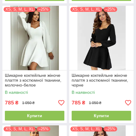
XS, S, M, L, XL
–25%
XS, S, M, L, XL
–25%
Шикарне коктейльне жіноче
Шикарне коктейльне жіноче
плаття з костюмної тканини,
плаття з костюмної тканини,
молочно-белое
чорне
В наявності
В наявності
785
785
₴
₴
1 050 ₴
1 050 ₴
Купити
Купити
XS, S, M, L, XL
–25%
XS, S, M, L, XL
–25%