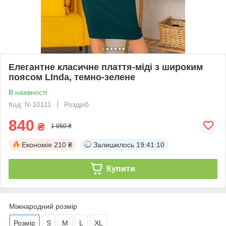
Елегантне класичне плаття-міді з широким
поясом LInda, темно-зелене
В наявності
Код: N-10111
Роздріб
840
₴
1 050 ₴
Економія
210 ₴
Залишилось
19:41:10
Купити
Міжнародний розмір
Розмір
S
M
L
XL