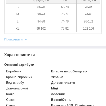
грудей, см
см
стегон, см
S
86-90
66-70
90-94
M
90-94
70-74
94-98
L
94-98
74-78
98-102
XL
98-102
78-82
102-106
Приховати
Характеристики
Основні атрибути
Виробник
Власне виробництво
Країна виробник
Україна
Вид виробу
Ділове плаття
Довжина сукні
Міді
Колір
Зелений
Сезон
Весна/Осінь
Склад
Віскоза - 65%, Поліестер -