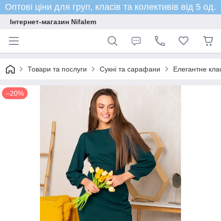
Оптові ціни для груп, класів та колективів від 5 од.
Інтернет-магазин Nifalem
Товари та послуги
Сукні та сарафани
Елегантне кла
–20%