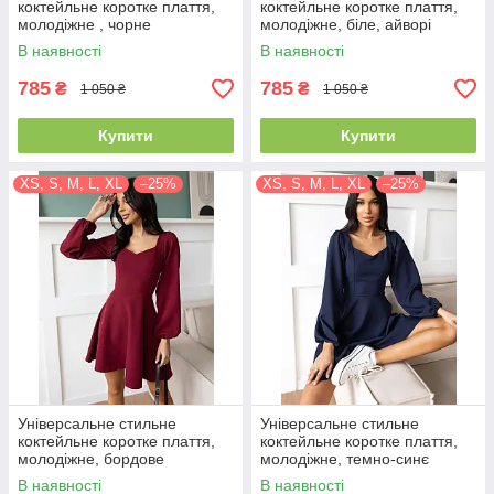
коктейльне коротке плаття,
коктейльне коротке плаття,
молодіжне , чорне
молодіжне, біле, айворі
В наявності
В наявності
785
785
₴
₴
1 050 ₴
1 050 ₴
Купити
Купити
XS, S, M, L, XL
–25%
XS, S, M, L, XL
–25%
Універсальне стильне
Універсальне стильне
коктейльне коротке плаття,
коктейльне коротке плаття,
молодіжне, бордове
молодіжне, темно-синє
В наявності
В наявності