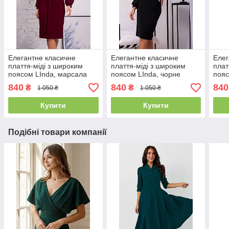
Елегантне класичне
Елегантне класичне
Елег
плаття-міді з широким
плаття-міді з широким
плат
поясом LInda, марсала
поясом LInda, чорне
пояс
840
840
840
₴
₴
1 050 ₴
1 050 ₴
Купити
Купити
Подібні товари компанії