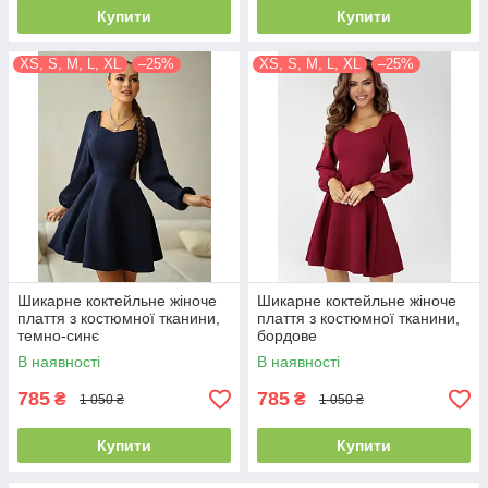
Купити
Купити
XS, S, M, L, XL
–25%
XS, S, M, L, XL
–25%
Шикарне коктейльне жіноче
Шикарне коктейльне жіноче
плаття з костюмної тканини,
плаття з костюмної тканини,
темно-синє
бордове
В наявності
В наявності
785
785
₴
₴
1 050 ₴
1 050 ₴
Купити
Купити