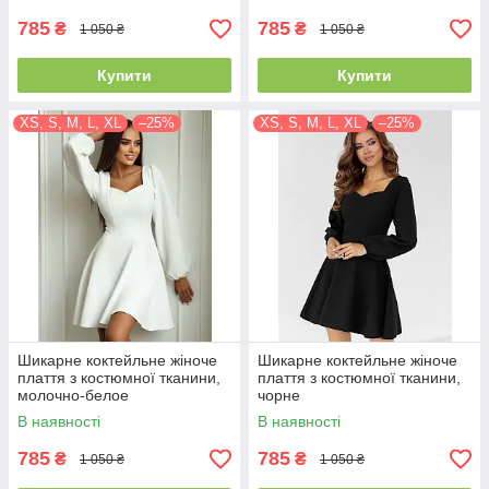
785
785
₴
₴
1 050 ₴
1 050 ₴
Купити
Купити
XS, S, M, L, XL
–25%
XS, S, M, L, XL
–25%
Шикарне коктейльне жіноче
Шикарне коктейльне жіноче
плаття з костюмної тканини,
плаття з костюмної тканини,
молочно-белое
чорне
В наявності
В наявності
785
785
₴
₴
1 050 ₴
1 050 ₴