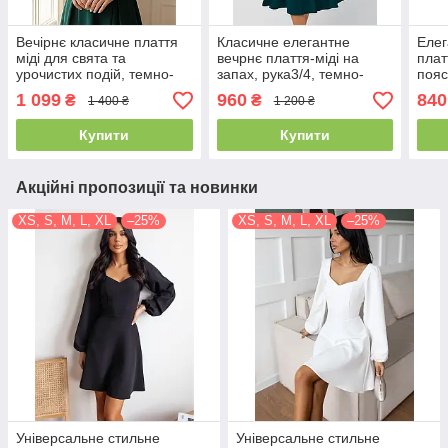
Вечірнє класичне плаття
Класичне елегантне
Елег
міді для свята та
вечрнє плаття-міді на
плат
урочистих подій, темно-
запах, рука3/4, темно-
пояс
зелене
зелене
1 099
960
840
₴
₴
1 400 ₴
1 200 ₴
Купити
Купити
Акційні пропозиції та новинки
XS, S, M, L, XL
–25%
XS, S, M, L, XL
–25%
Універсальне стильне
Універсальне стильне