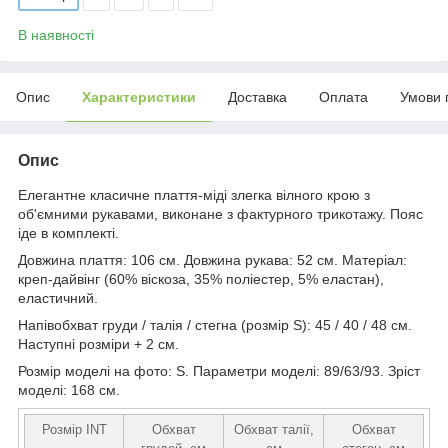
В наявності
Опис
Характеристики
Доставка
Оплата
Умови 
Опис
Елегантне класичне плаття-міді злегка вілного крою з
об'ємними рукавами, виконане з фактурного трикотажу. Пояс
іде в комплекті.
Довжина плаття: 106 см. Довжина рукава: 52 см. Матеріал:
креп-дайвінг (60% віскоза, 35% поліестер, 5% еластан),
еластичний.
Напівобхват груди / талія / стегна (розмір S): 45 / 40 / 48 см.
Наступні розміри + 2 см.
Розмір моделі на фото: S. Параметри моделі: 89/63/93. Зріст
моделі: 168 см.
Розмір INT
Обхват
Обхват талії,
Обхват