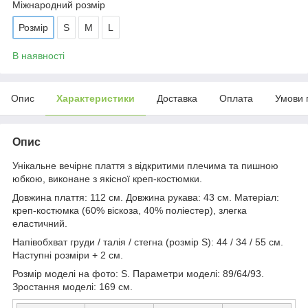
Міжнародний розмір
Розмір
S
M
L
В наявності
Опис
Характеристики
Доставка
Оплата
Умови 
Опис
Унікальне вечірнє плаття з відкритими плечима та пишною
юбкою, виконане з якісної креп-костюмки.
Довжина плаття: 112 см. Довжина рукава: 43 см. Матеріал:
креп-костюмка (60% віскоза, 40% поліестер), злегка
еластичний.
Напівобхват груди / талія / стегна (розмір S): 44 / 34 / 55 см.
Наступні розміри + 2 см.
Розмір моделі на фото: S. Параметри моделі: 89/64/93.
Зростання моделі: 169 см.