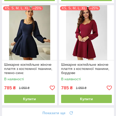
XS, S, M, L, XL
–25%
XS, S, M, L, XL
–25%
Шикарне коктейльне жіноче
Шикарне коктейльне жіноче
плаття з костюмної тканини,
плаття з костюмної тканини,
темно-синє
бордове
В наявності
В наявності
785
785
₴
₴
1 050 ₴
1 050 ₴
Купити
Купити
Показати ще