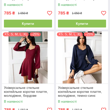
В наявності
В наявності
785
785
₴
₴
1 050 ₴
1 050 ₴
Купити
Купити
XS, S, M, L, XL
–25%
XS, S, M, L, XL
–25%
Універсальне стильне
Універсальне стильне
коктейльне коротке плаття,
коктейльне коротке плаття,
молодіжне, бордове
молодіжне, темно-синє
В наявності
В наявності
785
785
₴
₴
1 050 ₴
1 050 ₴