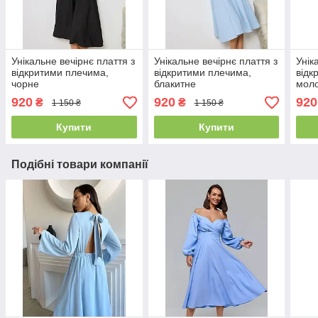
Унікальне вечірнє плаття з
Унікальне вечірнє плаття з
Унік
відкритими плечима,
відкритими плечима,
відк
чорне
блакитне
моло
920
920
920
₴
₴
1 150 ₴
1 150 ₴
Купити
Купити
Подібні товари компанії