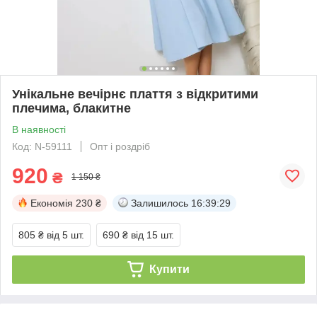
Унікальне вечірнє плаття з відкритими
плечима, блакитне
В наявності
Код: N-59111
Опт і роздріб
920
₴
1 150 ₴
Економія
230 ₴
Залишилось
16:39:29
805 ₴
від 5 шт.
690 ₴
від 15 шт.
Купити