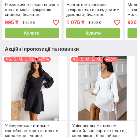
Романтичне вільне вечірнє
Елегантне класичне
Моло
плаття-міді з відкритою
вечірнє плаття з відкритим
з ві
спиною, блакитне
декольте, блакитне
моло
995
1 075
920
₴
₴
1 250 ₴
1 350 ₴
Купити
Купити
Акційні пропозиції та новинки
XS, S, M, L, XL
–25%
XS, S, M, L, XL
–25%
Універсальне стильне
Універсальне стильне
коктейльне коротке плаття,
коктейльне коротке плаття,
молодіжне , чорне
молодіжне, біле, айворі