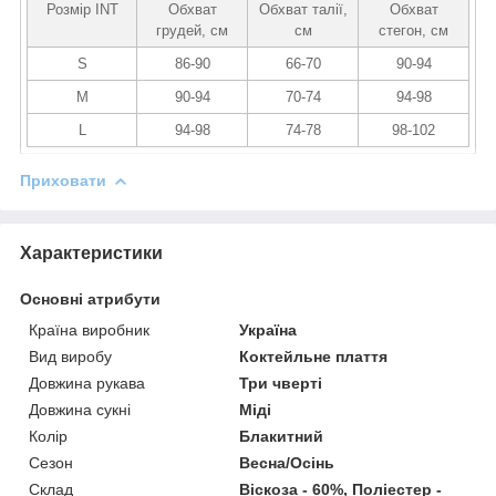
Розмір INT
Обхват
Обхват талії,
Обхват
грудей, см
см
стегон, см
S
86-90
66-70
90-94
M
90-94
70-74
94-98
L
94-98
74-78
98-102
Приховати
Характеристики
Основні атрибути
Країна виробник
Україна
Вид виробу
Коктейльне плаття
Довжина рукава
Три чверті
Довжина сукні
Міді
Колір
Блакитний
Сезон
Весна/Осінь
Склад
Віскоза - 60%, Поліестер -