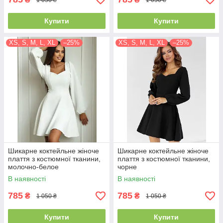
Купити
Купити
XS, S, M, L, XL
–25%
XS, S, M, L, XL
–25%
Шикарне коктейльне жіноче
Шикарне коктейльне жіноче
плаття з костюмної тканини,
плаття з костюмної тканини,
молочно-белое
чорне
В наявності
В наявності
785
785
₴
₴
1 050 ₴
1 050 ₴
Купити
Купити