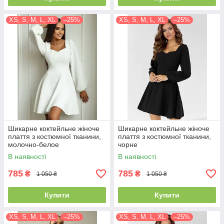
XS, S, M, L, XL
–25%
XS, S, M, L, XL
–25%
Шикарне коктейльне жіноче
Шикарне коктейльне жіноче
плаття з костюмної тканини,
плаття з костюмної тканини,
молочно-белое
чорне
В наявності
В наявності
785
785
₴
₴
1 050 ₴
1 050 ₴
Купити
Купити
XS, S, M, L, XL
–25%
XS, S, M, L, XL
–25%