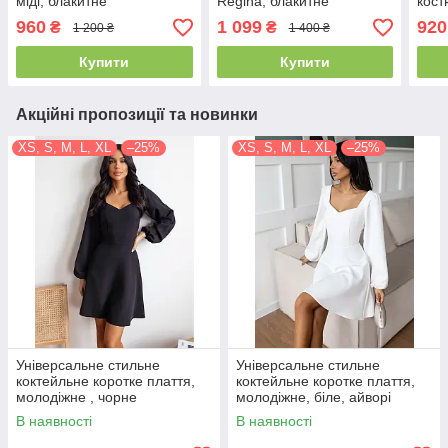
міді, блакитне
Regina, блакитне
кост
960
1 099
920
₴
₴
1 200 ₴
1 400 ₴
Купити
Купити
Акційні пропозиції та новинки
XS, S, M, L, XL
–25%
XS, S, M, L, XL
–25%
Універсальне стильне
Універсальне стильне
коктейльне коротке плаття,
коктейльне коротке плаття,
молодіжне , чорне
молодіжне, біле, айворі
В наявності
В наявності