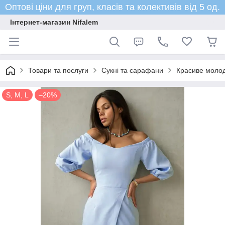
Оптові ціни для груп, класів та колективів від 5 од.
Інтернет-магазин Nifalem
Товари та послуги
Сукні та сарафани
Красиве молоді
S, M, L
–20%