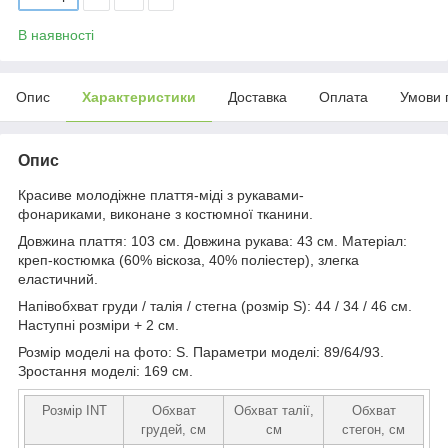
В наявності
Опис
Характеристики
Доставка
Оплата
Умови 
Опис
Красиве молодіжне плаття-міді з рукавами-
фонариками, виконане з костюмної тканини.
Довжина плаття: 103 см. Довжина рукава: 43 см. Матеріал:
креп-костюмка (60% віскоза, 40% поліестер), злегка
еластичний.
Напівобхват груди / талія / стегна (розмір S): 44 / 34 / 46 см.
Наступні розміри + 2 см.
Розмір моделі на фото: S. Параметри моделі: 89/64/93.
Зростання моделі: 169 см.
Розмір INT
Обхват
Обхват талії,
Обхват
грудей, см
см
стегон, см