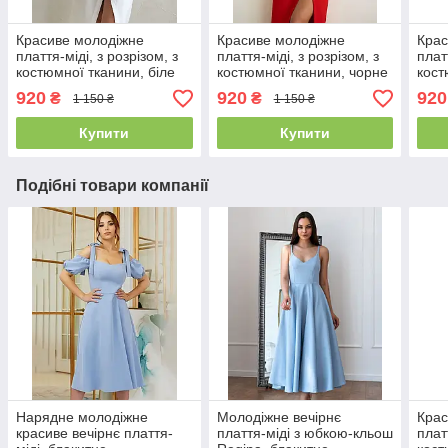
Красиве молодіжне
Красиве молодіжне
Крас
плаття-міді, з розрізом, з
плаття-міді, з розрізом, з
плат
костюмної тканини, біле
костюмної тканини, чорне
кост
блак
920
920
920
₴
₴
1 150 ₴
1 150 ₴
Купити
Купити
Подібні товари компанії
Нарядне молодіжне
Молодіжне вечірнє
Крас
красиве вечірнє плаття-
плаття-міді з юбкою-кльош
плат