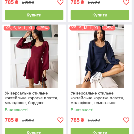
785
785
₴
₴
1 050 ₴
1 050 ₴
Купити
Купити
XS, S, M, L, XL
–25%
XS, S, M, L, XL
–25%
Універсальне стильне
Універсальне стильне
коктейльне коротке плаття,
коктейльне коротке плаття,
молодіжне, бордове
молодіжне, темно-синє
В наявності
В наявності
785
785
₴
₴
1 050 ₴
1 050 ₴
Купити
Купити