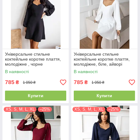
Універсальне стильне
Універсальне стильне
коктейльне коротке плаття,
коктейльне коротке плаття,
молодіжне , чорне
молодіжне, біле, айворі
В наявності
В наявності
785
785
₴
₴
1 050 ₴
1 050 ₴
Купити
Купити
XS, S, M, L, XL
–25%
XS, S, M, L, XL
–25%