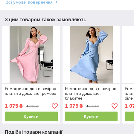
Всі умови повернення
З цим товаром також замовляють
Романтичне довге вечірнє
Романтичне довге вечірнє
Рома
плаття з декольте, рожеве
плаття з декольте,
плат
блакитне
біле
1 075
1 075
1 0
₴
₴
1 350 ₴
1 350 ₴
Купити
Купити
Подібні товари компанії