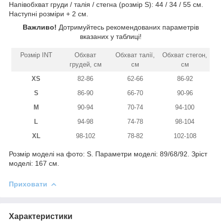
Напівобхват груди / талія / стегна (розмір S): 44 / 34 / 55 см.
Наступні розміри + 2 см.
Важливо!
Дотримуйтесь рекомендованих параметрів
вказаних у таблиці!
Розмір INT
Обхват
Обхват талії,
Обхват стегон,
грудей, см
см
см
XS
82-86
62-66
86-92
S
86-90
66-70
90-96
M
90-94
70-74
94-100
L
94-98
74-78
98-104
XL
98-102
78-82
102-108
Розмір моделі на фото: S. Параметри моделі: 89/68/92. Зріст
моделі: 167 см.
Приховати
Характеристики