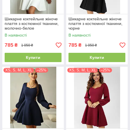
Шикарне коктейльне жіноче
Шикарне коктейльне жіноче
плаття з костюмної тканини,
плаття з костюмної тканини,
молочно-белое
чорне
В наявності
В наявності
785
785
₴
₴
1 050 ₴
1 050 ₴
Купити
Купити
XS, S, M, L, XL
–25%
XS, S, M, L, XL
–25%