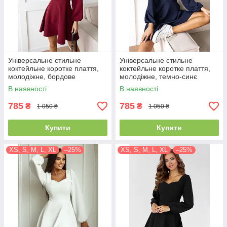
Універсальне стильне
Універсальне стильне
коктейльне коротке плаття,
коктейльне коротке плаття,
молодіжне, бордове
молодіжне, темно-синє
В наявності
В наявності
785
785
₴
₴
1 050 ₴
1 050 ₴
Купити
Купити
XS, S, M, L, XL
–25%
XS, S, M, L, XL
–25%