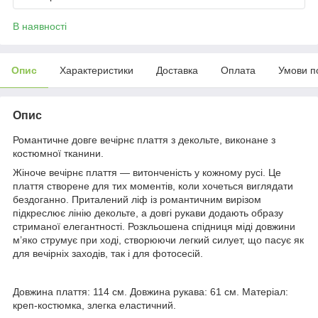
В наявності
Опис
Характеристики
Доставка
Оплата
Умови п
Опис
Романтичне довге вечірнє плаття з декольте, виконане з
костюмної тканини.
Жіноче вечірнє плаття — витонченість у кожному русі. Це
плаття створене для тих моментів, коли хочеться виглядати
бездоганно. Приталений ліф із романтичним вирізом
підкреслює лінію декольте, а довгі рукави додають образу
стриманої елегантності. Розкльошена спідниця міді довжини
м’яко струмує при ході, створюючи легкий силует, що пасує як
для вечірніх заходів, так і для фотосесій.
Довжина плаття: 114 см. Довжина рукава: 61 см. Матеріал:
креп-костюмка, злегка еластичний.