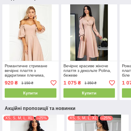
Романтичне стримане
Вечірнє красиве жіноче
Рома
вечірнє плаття з
плаття з декольте Polina,
плат
відкритими плечима,
бежеве
біле
бежеве
920
1 075
1 0
₴
₴
1 150 ₴
1 350 ₴
Купити
Купити
Акційні пропозиції та новинки
XS, S, M, L, XL
–25%
XS, S, M, L, XL
–25%