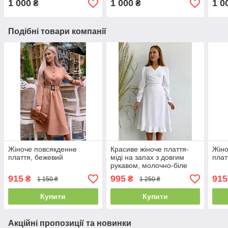
1 000
1 000
1 0
₴
₴
Подібні товари компанії
Жіноче повсякденне
Красиве жіноче плаття-
Жіно
плаття, бежевий
міді на запах з довгим
плат
рукавом, молочно-біле
915
995
915
₴
₴
1 150 ₴
1 250 ₴
Купити
Купити
Акційні пропозиції та новинки