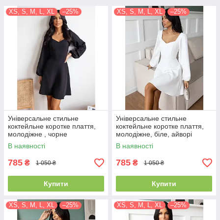
XS, S, M, L, XL
–25%
XS, S, M, L, XL
–25%
Універсальне стильне
Універсальне стильне
коктейльне коротке плаття,
коктейльне коротке плаття,
молодіжне , чорне
молодіжне, біле, айворі
В наявності
В наявності
785
785
₴
₴
1 050 ₴
1 050 ₴
Купити
Купити
XS, S, M, L, XL
–25%
XS, S, M, L, XL
–25%