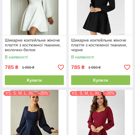
Шикарне коктейльне жіноче
Шикарне коктейльне жіноче
плаття з костюмної тканини,
плаття з костюмної тканини,
молочно-белое
чорне
В наявності
В наявності
785
785
₴
₴
1 050 ₴
1 050 ₴
Купити
Купити
XS, S, M, L, XL
–25%
XS, S, M, L, XL
–25%