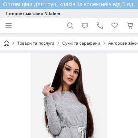
Оптові ціни для груп, класів та колективів від 5 од.
Інтернет-магазин Nifalem
Товари та послуги
Сукні та сарафани
Ангорове жіноч