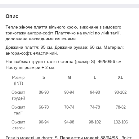
Опис
Тепле жіноче плаття вільного крою, виконане з зимового
трикотажу ангори-софт. Платтячко на кулісі по лінії талії,
доповнене накладними кишенями.
Довжина плаття: 95 см. Довжина рукава: 60 см. Матеріал:
ангора-софт, еластичний.
Напівобхват груди / талія / стегна (розмір S): 46/50/56 см.
Наступні розміри + 2 см.
Розмір
S
M
L
XL
(INT)
Обхват
86-90
90-94
94-98
98-102
грудей
Обхват
66-70
70-74
74-78
78-82
талії
Обхват
90-94
94-98
98-102
102-106
стегон
Розмір моделі на фото: S. Параметри моделі: 88/64/93. Зріст