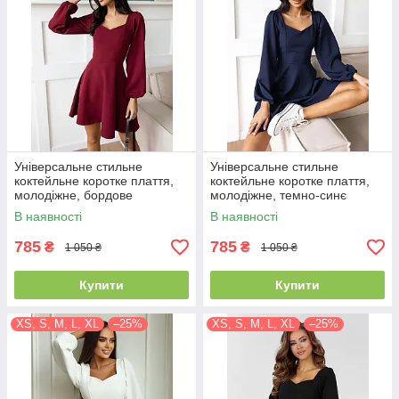
Універсальне стильне
Універсальне стильне
коктейльне коротке плаття,
коктейльне коротке плаття,
молодіжне, бордове
молодіжне, темно-синє
В наявності
В наявності
785
785
₴
₴
1 050 ₴
1 050 ₴
Купити
Купити
XS, S, M, L, XL
–25%
XS, S, M, L, XL
–25%