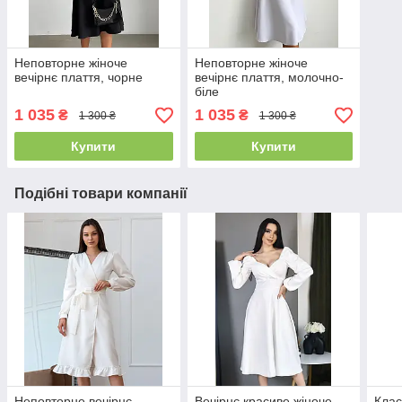
Неповторне жіноче
Неповторне жіноче
вечірнє плаття, чорне
вечірнє плаття, молочно-
біле
1 035
1 035
₴
₴
1 300 ₴
1 300 ₴
Купити
Купити
Подібні товари компанії
Неповторне вечірнє
Вечірнє красиве жіноче
Клас