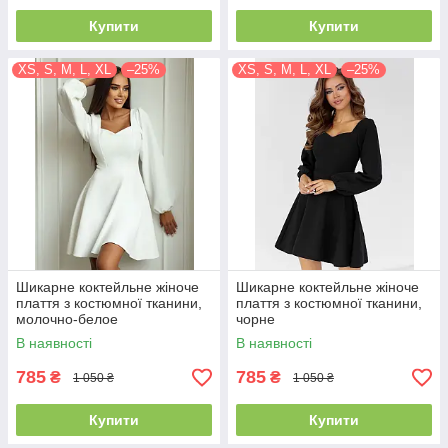
Купити
Купити
XS, S, M, L, XL
–25%
XS, S, M, L, XL
–25%
Шикарне коктейльне жіноче
Шикарне коктейльне жіноче
плаття з костюмної тканини,
плаття з костюмної тканини,
молочно-белое
чорне
В наявності
В наявності
785
785
₴
₴
1 050 ₴
1 050 ₴
Купити
Купити