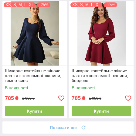
XS, S, M, L, XL
–25%
XS, S, M, L, XL
–25%
Шикарне коктейльне жіноче
Шикарне коктейльне жіноче
плаття з костюмної тканини,
плаття з костюмної тканини,
темно-синє
бордове
В наявності
В наявності
785
785
₴
₴
1 050 ₴
1 050 ₴
Купити
Купити
Показати ще