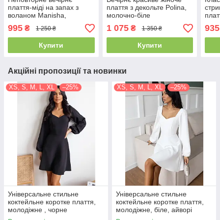
плаття-міді на запах з
плаття з декольте Polina,
стри
воланом Manisha,
молочно-біле
плат
молочно-біле
моло
995
1 075
935
₴
₴
1 250 ₴
1 350 ₴
Купити
Купити
Акційні пропозиції та новинки
XS, S, M, L, XL
–25%
XS, S, M, L, XL
–25%
Універсальне стильне
Універсальне стильне
коктейльне коротке плаття,
коктейльне коротке плаття,
молодіжне , чорне
молодіжне, біле, айворі