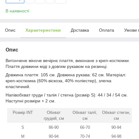
В наявності
Опис
Характеристики
Доставка
Оплата
Умови 
Опис
Витончене жіноче вечірнє плаття, виконане з креп-костюмки.
Плаття довжини міді з довгим рукавом на резинці.
Довжина плаття: 105 см. Довжина рукава: 62 см. Матеріал:
креп-костюмка (60% віскоза, 40% поліестер), злегка
еластичний.
Напівобхват груди / талія / стегна (розмір S): 44 / 34 / 54 см.
Наступні розміри + 2 см.
Розмір INT
Обхват
Обхват талії,
Обхват стегон,
грудей, см
см
см
S
86-90
66-70
90-94
M
90-94
70-74
94-98