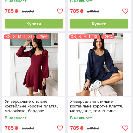
В наявності
В наявності
785
785
₴
₴
1 050 ₴
1 050 ₴
Купити
Купити
XS, S, M, L, XL
–25%
XS, S, M, L, XL
–25%
Універсальне стильне
Універсальне стильне
коктейльне коротке плаття,
коктейльне коротке плаття,
молодіжне, бордове
молодіжне, темно-синє
В наявності
В наявності
785
785
₴
₴
1 050 ₴
1 050 ₴