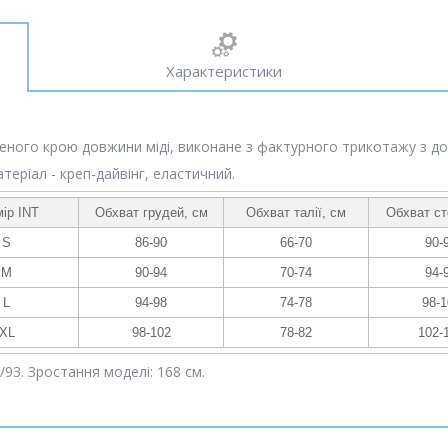
Характеристики
еного крою довжини міді, виконане з фактурного трикотажу з до
теріал - креп-дайвінг, еластичний.
ір INT
Обхват грудей, см
Обхват талії, см
Обхват ст
S
86-90
66-70
90-
M
90-94
70-74
94-
L
94-98
74-78
98-1
XL
98-102
78-82
102-
/93. Зростання моделі: 168 см.