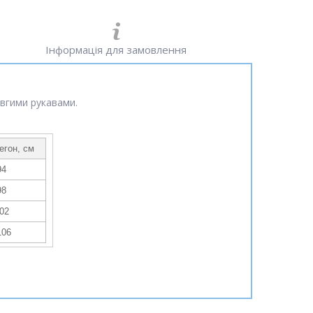
Інформація для замовлення
вгими рукавами.
егон, см
94
98
02
106