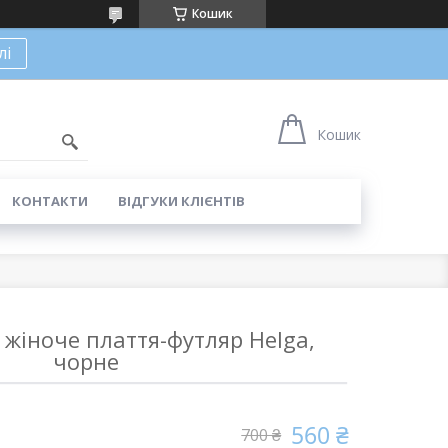
Кошик
лі
Кошик
КОНТАКТИ
ВІДГУКИ КЛІЄНТІВ
жіноче плаття-футляр Helga,
чорне
560 ₴
700 ₴