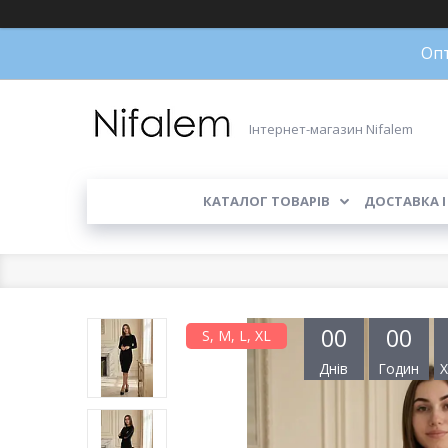
Опт
Інтернет-магазин Nifalem
КАТАЛОГ ТОВАРІВ
ДОСТАВКА І
0
0
0
0
S, M, L, XL
Днів
Годин
Х